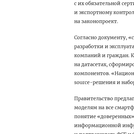
с их обязательной сер
и экспортному контро
на законопроект.
Согласно документу, «
разработки и эксплуат
компаний и граждан. К
на датасетах, сформир
компонентов. «Национ
source-решения и набо
Правительство предла
моделям на все смарт
понятие «доверенных»
информационной инфра