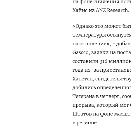
на фоне снижения пост
Хайнс из ANZ Research.
«Однако это может быт
температуры останутся
на ​отопление», - доба
Gassco, ‌заявки на пос
составили 316 миллион
года из-за приостанов
Ханстен, свидетельств
добились определенног
Тегерана в четверг, с
прорыва, который мог
Штатов на фоне масшт
в регионе.