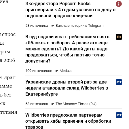
ниел
 спрос
ры
тром
а 2026
и Иран
рамме
ь без
ых
утствия