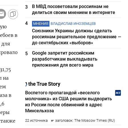
В МВД посоветовали россиянам не
3
делиться своим мнением в интернете
4
МНЕНИЯ
ВЛАДИСЛАВ ИНОЗЕМЦЕВ
ную
Союзники Украины должны сделать
ебоев в
россиянам решительное предложение —
до сентябрьских «выборов»
 для
ировало
Google запретит российским
5
разработчикам выкладывать
приложения для всего мира
31,75
л на
щем
аза в
,6
деры
 также