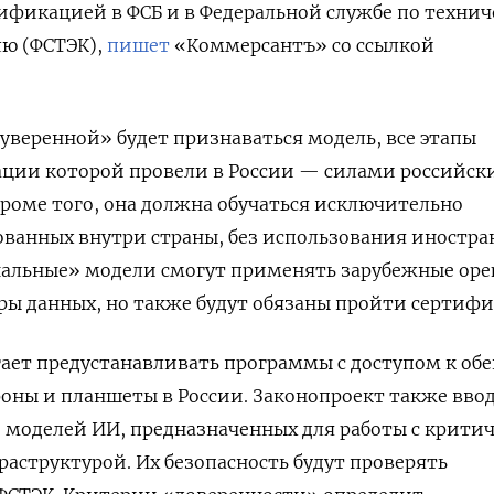
тификацией в ФСБ и в
Федеральной службе по техни
лю (ФСТЭК),
пишет
«Коммерсантъ» со ссылкой
суверенной» будет признаваться модель, все этапы
ации которой провели в России — силами российск
роме того, она должна обучаться исключительно
ованных внутри страны, без использования иностр
альные» модели смогут применять зарубежные ope
ры данных, но также будут обязаны пройти сертиф
гает
предустанавливать программы с доступом к об
фоны и планшеты в России.
Законопроект также вво
 моделей ИИ, предназначенных для работы с крити
структурой. Их безопасность будут проверять