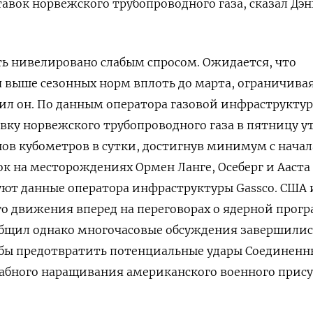
авок норвежского трубопроводного газа, сказал ‌Дэ
ь нивелировано слабым спросом. Ожидается, что
 выше сезонных норм вплоть до марта, ограничивая
вил он. По данным оператора ​газовой инфраструкту
тавку норвежского трубопроводного газа в пятницу у
ов кубометров в сутки, ​достигнув минимум с начал
ок на месторождениях Ормен Ланге, Осеберг и Ааста
уют данные оператора инфраструктуры Gassco. США 
о движения вперед на переговорах о ядерной прог
ообщил однако многочасовые обсуждения завершилис
 бы предотвратить потенциальные удары Соединенн
абного наращивания американского военного прис