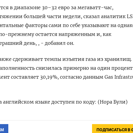
тся в диапазоне 30–32 ​евро за мегаватт-час,
тяжении большей части недели, сказал аналитик L
нтальные факторы сами по себе указывают на однак
по-прежнему остается ‌напряженным и, как
рашний день, , - добавил он.
акже сдерживает темпы ‌изъятия газа из хранилищ.
аполненность снизилась примерно на один процен
ент составляет 30,19%, согласно данным Gas Infrastr
а английском языке доступен по коду: (Нора Були)
АМ
ПОДПИСАТЬСЯ В 