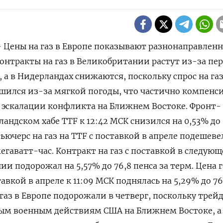
 - Цены на газ в Европе показывают разнонаправлен
онтракты на газ в Великобритании растут из-за пер
 а в Нидерландах снижаются, поскольку спрос на ‌газ
шился из-за мягкой погоды, что частично компенс
 эскалации конфликта на Ближнем Востоке. Фронт-
андском хабе TTF к 12:42 МСК снизился на 0,53% до ​
ьючерс на ​газ на TTF с ​поставкой в ⁠апреле подешеве
мегаватт-час. Контракт на ‌газ с поставкой в следую
ии подорожал на 5,57% до 76,8 пенса за терм. Цена г
вкой в ​апреле к 11:09 МСК поднялась на 5,29% до 76
а газ в Европе подорожали в четверг, поскольку трей
ым военным действиям ​США на Ближнем Востоке, а