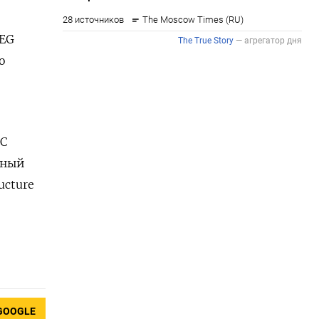
SEG
о
 С
тный
ucture
GOOGLE