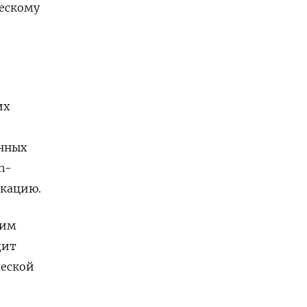
ческому
их
анных
n-
икацию.
еим
дит
ческой