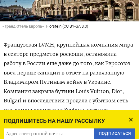
«Гранд Отель Европа»
Florstein (CC BY-SA 3.0)
Французская LVMH, крупнейшая компания мира
в секторе предметов роскоши, остановила
работу в России еще даже до того, как Евросоюз
ввел первые санкции в ответ на развязанную
Владимиром Путиным войну в Украине.
Компания закрыла бутики Louis Vuitton, Dior,
Bulgari и впоследствии продала с убытком сеть
магазинов косметики Sephora, хотя эта
продукция не подпадала под ограничительные
ПОДПИШИТЕСЬ НА НАШУ РАССЫЛКУ
меры. Но один действующий актив LVMH в
ПОДПИСАТЬСЯ
России сохранила,
выяснил
Reuters. Это