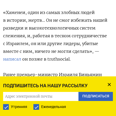
«Хаменеи, один из самых злобных людей
в истории, мертв… Он не смог избежать нашей
разведки и высокотехнологичных систем
слежения, и, работая в тесном сотрудничестве
с Израилем, он или другие лидеры, убитые
вместе с ним, ничего не могли сделать», —
написал
он позже в truthsocial.
Ранее премьер-министр Израиля Биньямин
Нетаньяху заявил, что существует множество
ПОДПИШИТЕСЬ НА НАШУ РАССЫЛКУ
признаков, указывающих на то, что Хаменеи
ПОДПИСАТЬСЯ
«больше нет». По его словам, комплекс зданий
Хаменеи был разрушен, а командиры Корпуса
Утренняя
Еженедельная
стражей исламской революции