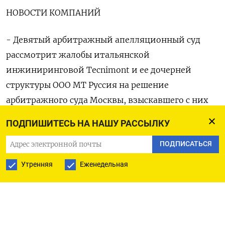
НОВОСТИ КОМПАНИЙ
- Девятый арбитражный апелляционный суд
рассмотрит жалобы итальянской
инжиниринговой Tecnimont и ее дочерней
структуры ООО МТ Руссия на решение
арбитражного суда Москвы, взыскавшего с них
более 171,1 миллиарда рублей по иску дочерней
ПОДПИШИТЕСЬ НА НАШУ РАССЫЛКУ
структуры Еврохима – ООО Еврохим Северо-
ПОДПИСАТЬСЯ
Запад-2.
Утренняя
Еженедельная
РОССИЙСКАЯ СТАТИСТИКА
- Еженедельные данные об экспорте зерна из РФ
и ценах на него