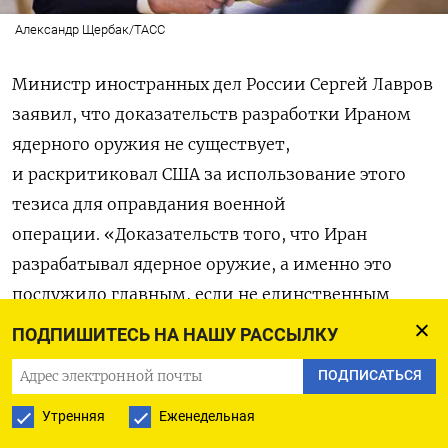
Александр Щербак/ТАСС
Министр иностранных дел России Сергей Лавров
заявил, что доказательств разработки Ираном
ядерного оружия не существует,
и раскритиковал США за использование этого
тезиса для оправдания военной
операции. «Доказательств того, что Иран
разрабатывал ядерное оружие, а именно это
послужило главным, если не единственным
обоснованием войны, мы до сих пор
ПОДПИШИТЕСЬ НА НАШУ РАССЫЛКУ
не видим», — сказал Лавров (цитата по «РИА
ПОДПИСАТЬСЯ
Новости»). При этом он подчеркнул: МАГАТЭ
и американская разведка знают, что Иран
Утренняя
Еженедельная
не разрабатывал ядерное оружие.