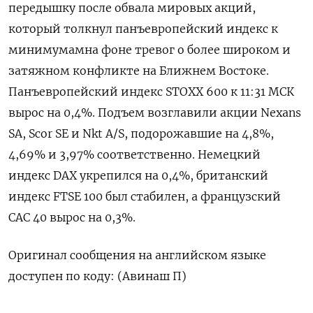
передышку после обвала мировых акций,
который ​толкнул ​панъевропейский ​индекс к
⁠минимумамна фоне ‌тревог о более ‌широком и
затяжном конфликте ​на Ближнем ‌Востоке.
Панъевропейский индекс STOXX ​600 к 11:31 ‌МСК
вырос на 0,4%. Подъем возглавили акции Nexans
SA, ​Scor ​SE ‌и Nkt A/S, подорожавшие ​на 4,8%,
4,69% и 3,97% соответственно. Немецкий
индекс DAX укрепился на 0,4%, британский
индекс FTSE 100 ​был ⁠стабилен, а французский
CAC ‌40 вырос на 0,3%.
Оригинал ‌сообщения на английском ​языке
доступен по ‌коду: (Авинаш П)