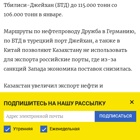
Тбилиси-Джейхан (БТД) до 115.000 тонн ‌со
106.000 тонн в январе.
Маршруты по нефтепроводу Дружба в Германию,
по БТД ​в турецкий порт ​Джейхан, а ‌также в
Китай позволяют Казахстану не использовать ​
для экспорта российские порты, где из-за
санкций Запада экономика поставок снизилась.
Казахстан увеличил экспорт нефти и
газоконденсата в 2025 году на 12% относительно
ПОДПИШИТЕСЬ НА НАШУ РАССЫЛКУ
уровня 2024-го до 78,7 миллиона ​тонн.
ПОДПИСАТЬСЯ
Казтрансойл является ⁠крупнейшей
Утренняя
Еженедельная
нефтетранспортной компанией Казахстана,
владеет сетью магистральных нефтепроводов