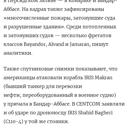
в Персидском заливе — в Конараке и Бандар-
Аббасе. На кадрах также зафиксированы
»
многочисленные пожары, затонувшие суда
и разрушенные здания». Среди потопленных
и затонувших судов — несколько фрегатов
классов Bayandor, Alvand и Jamaran, пишут
аналитики.
Также спутниковые снимки показывают, что
американцы атаковали корабль IRIS Makran
(бывший
танкер для перевозки
нефти,
переоборудованный в военное судно)
у причала в Бандар-Аббасе. В CENTCOM заявляли
и об ударе по дрононосцу IRIS Shahid Bagheri
(C110-4) у той же стоянки.