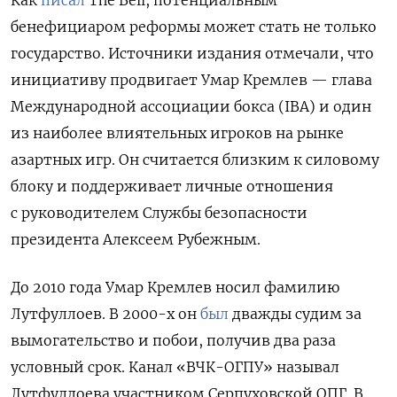
Как
писал
The
Bell, потенциальным
бенефициаром реформы может стать не только
государство. Источники издания отмечали, что
инициативу продвигает Умар Кремлев — глава
Международной ассоциации бокса (IBA) и один
из наиболее влиятельных игроков на рынке
азартных игр. Он считается близким к силовому
блоку и поддерживает личные отношения
с руководителем Службы безопасности
президента Алексеем Рубежным.
До 2010 года Умар Кремлев носил фамилию
Лутфуллоев. В 2000-х он
был
дважды судим за
вымогательство и побои, получив два раза
условный срок. Канал «ВЧК-ОГПУ» называл
Лутфуллоева участником Серпуховской ОПГ. В