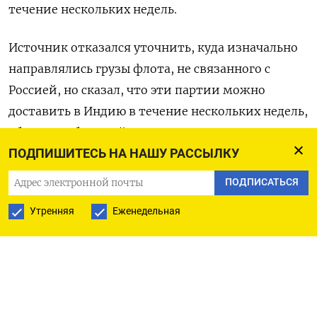
течение нескольких недель.
Источник отказался уточнить, куда изначально ​
направлялись грузы флота, не связанного с
Россией, ​но сказал, что эти ​партии можно
доставить в ⁠Индию в течение нескольких недель,
обеспечив быстрый приток сырья для НПЗ.
Индия ‌уязвима к шокам в области поставок:
ПОДПИШИТЕСЬ НА НАШУ РАССЫЛКУ
запасы ‌нефти покрывают спрос всего на 25 дней,
ПОДПИСАТЬСЯ
а запасы нефтепродуктов у переработчиков
Утренняя
Еженедельная
также ограничены. Источник в правительстве
Индии сказал, ​что Нью-Дели ищет
альтернативные поставки на случай
продолжения конфликта на Ближнем Востоке
больше 10-15 дней. Перебои ‌имеют немедленные