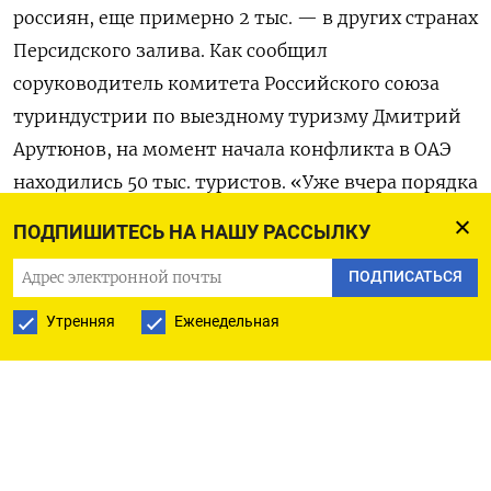
россиян, еще примерно 2 тыс. — в других странах
Персидского залива. Как сообщил
соруководитель комитета Российского союза
туриндустрии по выездному туризму Дмитрий
Арутюнов, на момент начала конфликта в ОАЭ
находились 50 тыс. туристов. «Уже вчера порядка
7 тыс. пассажиров вывезено обратно. Не все из
ПОДПИШИТЕСЬ НА НАШУ РАССЫЛКУ
них пакетные туристы. Таких там порядка 23
ПОДПИСАТЬСЯ
тыс.», — сказал он. По данным АТОР, в странах
Персидского залива остаются около 1,5 тыс.
Утренняя
Еженедельная
российских туристов, находящихся на шести
круизных лайнерах в Дубае, Дохе и Абу-Даби. По
словам Арутюнова, с субботы практически вся
туриндустрия России работает в режиме 24/7.