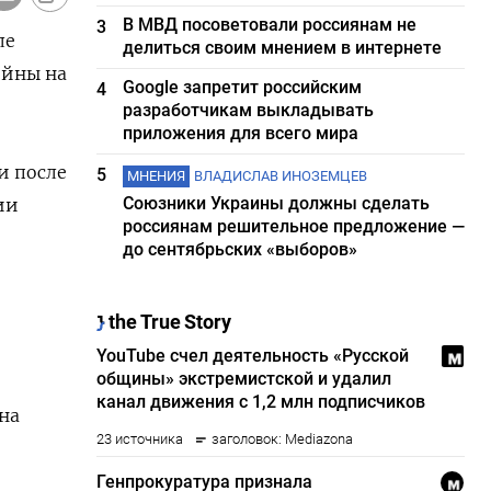
В МВД посоветовали россиянам не
3
ле
делиться своим мнением в интернете
ойны на
Google запретит российским
4
разработчикам выкладывать
приложения для всего мира
и после
5
МНЕНИЯ
ВЛАДИСЛАВ ИНОЗЕМЦЕВ
Союзники Украины должны сделать
ии
россиянам решительное предложение —
до сентябрьских «выборов»
 на