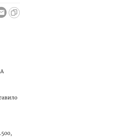
ША
авило ​
​
.500,