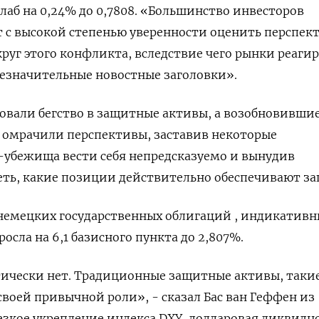
б на ​0,24% до ⁠0,7808. «Большинство инвесторов
т с высокой степенью уверенности оценить перспек
круг этого конфликта, вследствие чего рынки реаги
 незначительные новостные заголовки».
овали бегство в защитные активы, а возобновивши
омрачили перспективы, заставив некоторые ​
убежища вести себя непредсказуемо и вынудив
ть, какие позиции действительно обеспечивают за
немецких ‌государственных облигаций , индикативн
росла на 6,1 базисного пункта до 2,807%.
ически ​нет. Традиционные защитные активы, такие
своей привычной роли», - сказал Бас ван Геффен из
езкое укрепление индекса DXY, долларовая ликвидно