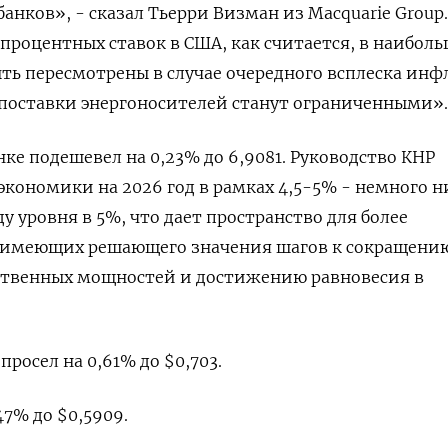
анков», - сказал Тьерри Визман из Macquarie Group.
роцентных ставок в США, как считается, в наибол
ть пересмотрены в случае очередного всплеска инф
и поставки энергоносителей ​станут ограниченными».
е ⁠подешевел на 0,23% до 6,9081. Руководство КНР
 экономики на 2026 год в рамках 4,5-5% - немного 
у ‌уровня в 5%, что дает пространство для более
е имеющих решающего значения шагов ‌к сокращени
твенных мощностей и достижению равновесия в
росел на 0,61% до $0,703.
7% ​до $0,5909.