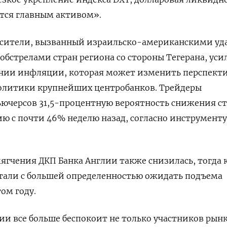
тся главным активом».
носители, вызванный израильско-американскими у
бстрелами стран региона со стороны Тегерана, усил
ении инфляции, которая может ​изменить перспект
литики крупнейших ‌центробанков. Трейдеры
ьючерсов 31,5-процентную вероятность снижения с
ию с почти ​46% неделю назад, согласно инструменту
ягчения ДКП Банка Англии также снизилась, тогда к
тали с большей определенностью ожидать подъема
ом году.
 все больше беспокоит не только участников рынк