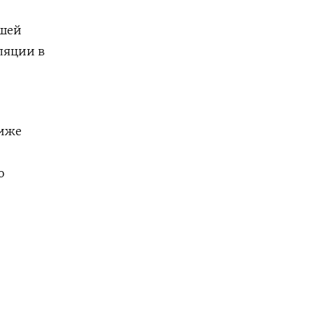
ьшей
ляции в
ниже
ю