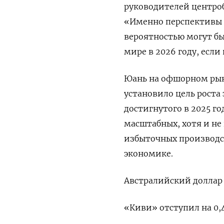
руководителей центроб
«Именно перспективы п
вероятностью могут бы
мире в 2026 году, есл
Юань на офшорном рынк
установило цель роста
достигнутого в 2025 год
масштабных, хотя и н
избыточных производс
экономике.
Австралийский доллар п
«Киви» отступил на 0,4