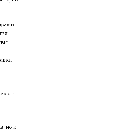
дарами
ил ​
ивы
тавки
ак от
а, но и