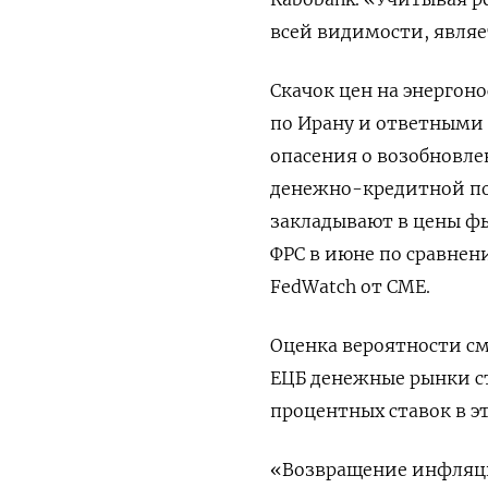
всей видимости, являе
Скачок цен на энерго
по Ирану и ответными о
опасения о возобновл
денежно-кредитной по
закладывают в цены ф
ФРС в июне по сравнен
FedWatch от CME.
Оценка вероятности см
ЕЦБ денежные рынки с
процентных ставок в эт
«Возвращение инфляции