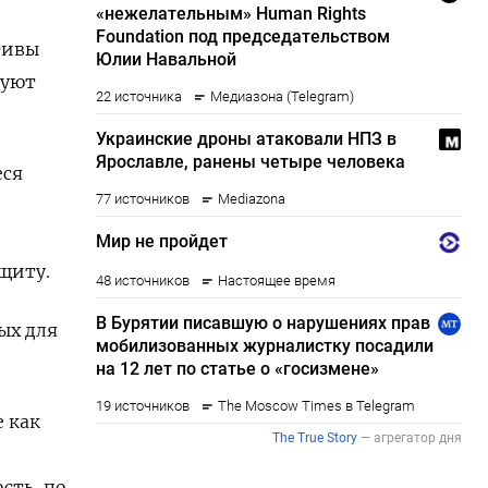
тивы
руют
еся
щиту.
ых для
 как
сть, по