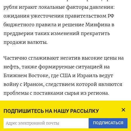
рубля играют локальные факторы давления:
ожидания ужесточения правительством РФ
бюджетного правила ‌и решение Минфина в
преддверии таких изменений прекратить
продажи валюты.
Частично сглаживают негатив высокие цены на
нефть, также формируемые ситуацией на
Ближнем Востоке, где США и Израиль ведут
войну с Ираном, следствием которой являются
проблемы с поставками сырья из региона.
Внутрироссийской поддержкой остается по-
ПОДПИШИТЕСЬ НА НАШУ РАССЫЛКУ
прежнему относительно высокий уровень
ПОДПИСАТЬСЯ
процентных ​ставок.