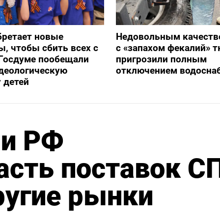
бретает новые
Недовольным качеств
, чтобы сбить всех с
с «запахом фекалий» 
 Госдуме пообещали
пригрозили полным
идеологическую
отключением водосна
 детей
ии РФ
асть поставок С
ругие рынки