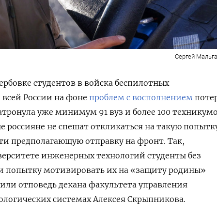
Сергей Мальга
ербовке студентов в
войска беспилотных
 всей России на фоне
проблем с восполнением
поте
атронула уже минимум 91 вуз и более 100 техникум
е россияне не спешат откликаться на такую попытк
сти предполагающую отправку на фронт. Так,
ерситете инженерных технологий студенты без
и попытку мотивировать их на «защиту родины»
учили отповедь декана факультета управления
ологических системах Алексея Скрыпникова.