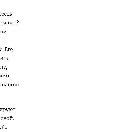
весть
или нет?
Или
. Его
явил
ле,
щин,
изнанию
рируют
еной.
ь? …