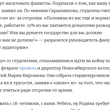
удут насиловать фашисты. Подумали о том, как вашу
 заявил он. По мнению Скрыпникова, студенты счи
тся» из-за отсрочки. «Половина из вас еще и норма
е, работаете. 10% из вас пытаются демагогию развод
зан? Или вы думаете государство для вас должно
но вам не должно!» — разразился руководитель факу
т аудитории».
у» со студентами, отказавшимися идти на войну п
в феврале
провела
и директор Новосибирского колл
гий Мария Кирсанова.
Она собрала старшекурсников
 их в трусости, заявив о «шоке» из-за того, что ча
 учиться ради отсрочки от армии.
ть с 18-летними, с вами. Ребята, ну Родина требует