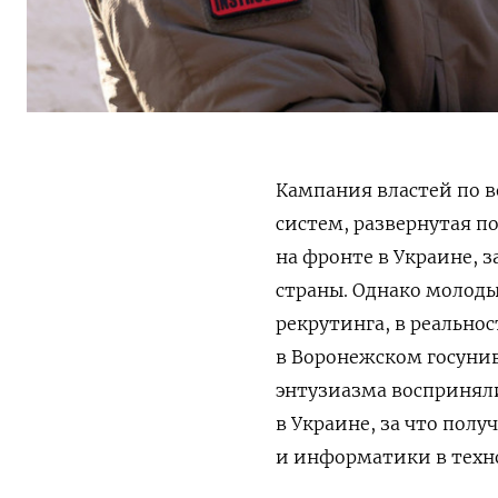
Кампания властей по в
систем,
развернутая по
на фронте в Украине,
з
страны. Однако
молоды
р
екрутинга, в реально
в
Воронежском госунив
энтузиазма воспринял
в Украине, за что пол
и информатики в техн