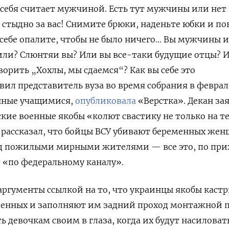
себя считает мужчиной. Есть тут мужчины или нет
 стыдно за вас! Снимите брюки, наденьте юбки и по
у себе опалите, чтобы не было ничего… Вы мужчины 
или? Слюнтяи вы? Или вы все-таки будущие отцы? 
ворить „Хохлы, мы сдаемся“? Как вы себе это
вил представитель вуза во время собрания в феврале
нные учащимися,
опубликовала
«Верстка». Декан за
кие военные якобы «колют свастику не только на те
же рассказал, что бойцы ВСУ убивают беременных жен
ад пожилыми мирными жителями — все это, по пр
 «по федеральному каналу».
аргументы ссылкой на то, что украинцы якобы каст
оенных и заполняют им задний проход монтажной п
ь девочкам своим в глаза, когда их будут насиловат