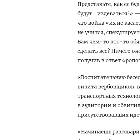
Представьте, как ее б
будут… издеваться?» —
что война «их
не касае
не учится, спекулирует
Вам чем-то кто-то обя
сделать все? Ничего о
получив в ответ «ропо
«Воспитательную бесед
визита вербовщиков, 
транспортных техноло
в аудитории и обвинила
присутствовавших идет
«Начинаешь разговарива