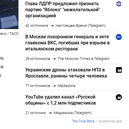
вко / ТАСС
рь
ов
у