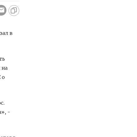
зал в
ть
 на
 о
с.
», -