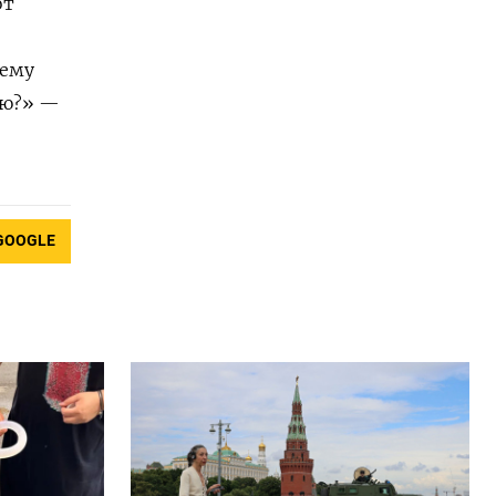
от
чему
вою?» —
GOOGLE