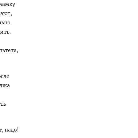
 мамку
тают,
льно
ить.
льтета,
осле
еджа
сть
, надо!