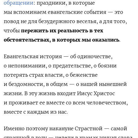
обращении
:
праздники,
в которые
мы вспоминаем евангельские события — это
повод не для безудержного веселья
,
а для того
,
чтобы
пережить их реальность в тех
обстоятельствах
,
в которых мы оказалис
ь
.
Евангельская история — об одиночестве,
о непонимании, о предательстве, о боязни
потерять страх власти, о беженстве
и бездомности, в общем — о нашей нынешней
жизни. В эту жизнь входит Иисус Христос
и проживает ее вместе со всем человечеством,
вместе с каждым из нас.
Именно поэтому накануне
C
трастной — самой
страшной в году — недели в храмах звучат слова