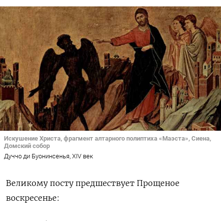
Искушение Христа, фрагмент алтарного полиптиха «Маэста», Сиена,
Домский собор
Дуччо ди Буонинсенья, XIV век
Великому посту предшествует Прощеное
воскресенье: