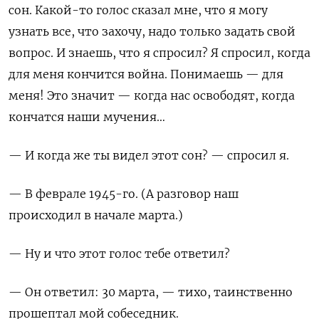
сон
.
Какой
-
то голос сказал мне
,
что я могу
узнать все
,
что захочу
, надо только задать свой
вопрос.
И знаешь
,
что я спросил
?
Я спросил
,
когда
для меня кончится война
.
Понимаешь — для
меня! Это значит — когда нас освободят
,
когда
кончатся наши мучения…
— И когда же ты видел этот сон
?
— спросил я
.
— В феврале
1945-го. (
А разговор наш
происходил в начале марта
.)
— Ну и что этот голос тебе ответил
?
— Он ответил
: 30 марта, — тихо,
таинственно
прошептал мой собеседник
.