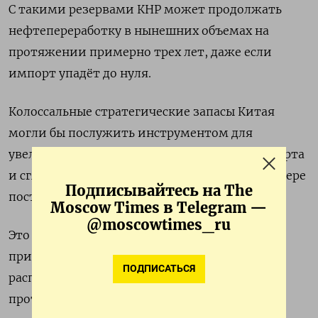
С такими резервами КНР может продолжать
‌нефтепереработку в нынешних объемах на
протяжении примерно трех лет, даже если
импорт упадёт до нуля.
Колоссальные стратегические запасы Китая
могли бы послужить инструментом для
увеличения загрузки НПЗ, расширения экспорта
и сглаживания надвигающегося кризиса ​в сфере
Подписывайтесь на The
поставок.
Moscow Times в Telegram —
@moscowtimes_ru
Это не только принесло бы значительную
прибыль, но и позволило бы завоевать
ПОДПИСАТЬСЯ
расположение стран-импортеров, которые в
противном случае могут столкнуться ‌с