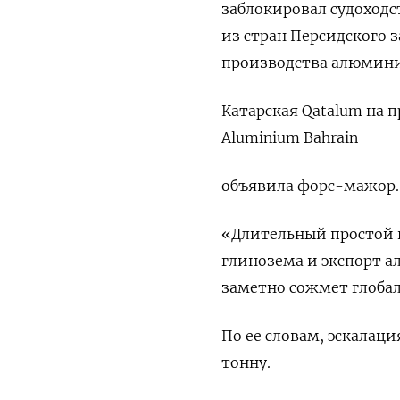
заблокировал судоходс
из стран Персидского 
производства алюмини
Катарская Qatalum на 
Aluminium Bahrain
объявила форс-мажор.
«Длительный простой 
глинозема и экспорт а
заметно сожмет ⁠глоба
По ее словам, эскалац
‌тонну.