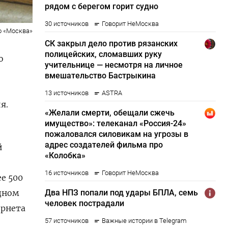
о «Москва»
о
я.
й
е 500
одном
ернета