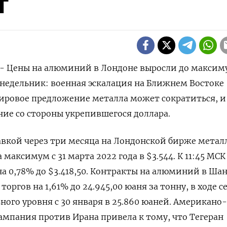
т
 - Цены на алюминий в Лондоне выросли до максим
онедельник: военная эскалация на ‌Ближнем Востоке
мировое предложение металла может сократиться, и
ие со стороны укрепившегося доллара.
вкой через ​три ​месяца на Лондонской бирже ⁠метал
максимум ‌с 31 марта 2022 года ‌в $3.544. К 11:45 МСК
а 0,78% до $3.418,50. Контракты на ​алюминий в Ша
ргов ‌на 1,61% до 24.945,00 юаня за тонну, ​в ходе с
ого уровня с 30 ‌января в 25.860 юаней. Американо-
ампания против Ирана привела к тому, что Тегеран