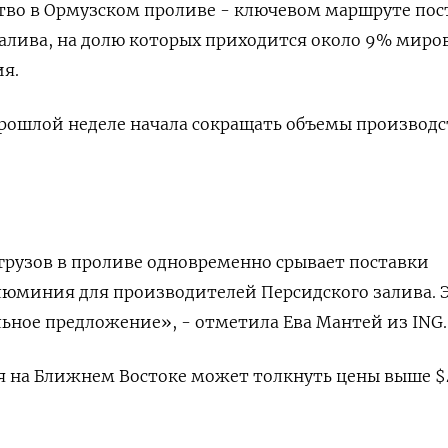
тво ​в Ормузском ​проливе - ключевом маршруте ‌пос
залива, на долю которых ​приходится около 9% миро
я.
прошлой неделе начала сокращать объемы производст
грузов в проливе одновременно срывает поставки
люминия для производителей Персидского залива. Эт
льное предложение», - отметила Ева Мантей из ING.
ия ‌на Ближнем Востоке может толкнуть цены выше $