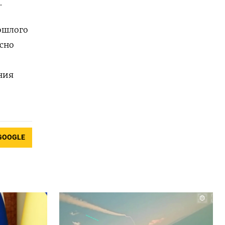
.
ошлого
сно
ния
GOOGLE