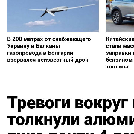
В 200 метрах от снабжающего
Китайски
Украину и Балканы
стали мас
газопровода в Болгарии
заправки
взорвался неизвестный дрон
бензином 
топлива
Тревоги вокруг
толкнули алюми