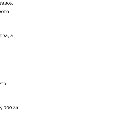
тавок
вого
ва, а
о ​
4.000 за