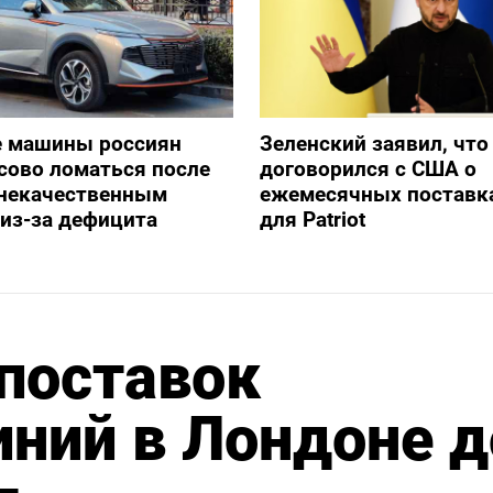
е машины россиян
Зеленский заявил, что
сово ломаться после
договорился с США о
 некачественным
ежемесячных поставка
из-за дефицита
для Patriot
 поставок
ний в Лондоне д