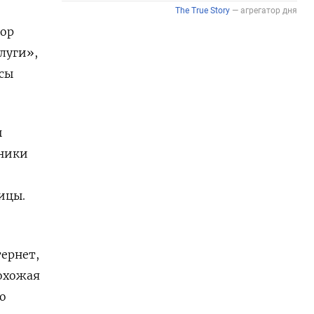
пор
луги»,
сы
ы
чники
лицы.
тернет,
Похожая
о