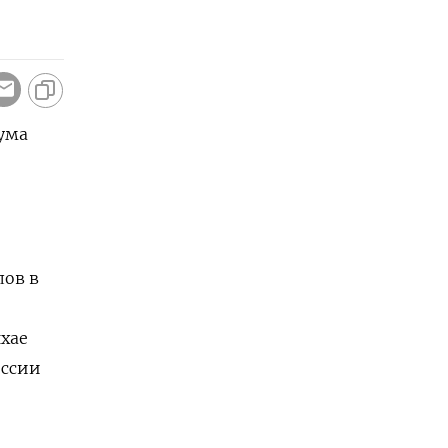
ума
лов в
нхае
ессии