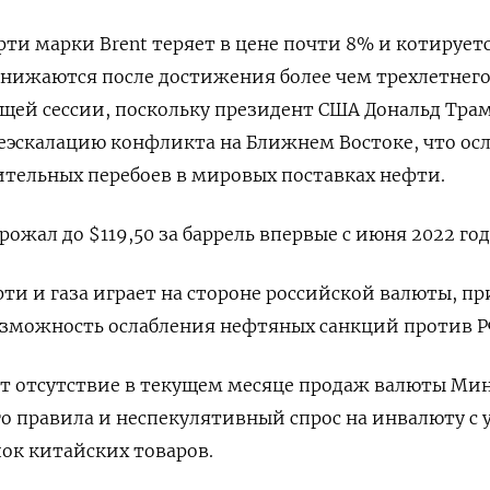
ти марки Brent ‌теряет в цене почти 8% и котирует
 снижаются после достижения более чем трехлетнег
щей сессии, поскольку президент США Дональд Тра
еэскалацию конфликта на Ближнем Востоке, что ос
ительных ‌перебоев в мировых поставках нефти.
рожал до $119,50 за баррель впервые с июня 2022 год
ти и газа играет на стороне российской валюты, пр
зможность ослабления нефтяных санкций ​против Р
ет отсутствие ​в текущем месяце продаж валюты М
го правила и неспекулятивный спрос на инвалюту с 
пок китайских товаров.