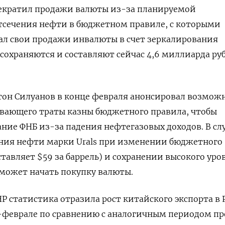
екратил продажи валюты из-за планируемой
тсечения нефти в бюджетном правиле, с которыми
ал свои продажи инвалюты в счет зеркалирования
 сохраняются и составляют сейчас 4,6 миллиарда ру
он Силуанов в конце февраля анонсировал возмож
вающего траты казны бюджетного правила, чтобы
ние ФНБ из-за падения нефтегазовых доходов. В сл
ния нефти марки Urals при изменении бюджетного
ставляет $59 за баррель) и сохранении высокого уро
ожет начать покупку валюты.
Р статистика отразила рост китайского экспорта в 
е-феврале по сравнению с аналогичным периодом п