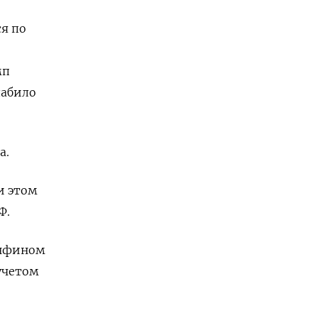
ся по
о
мп
лабило
а.
и этом
Ф.
инфином
учетом