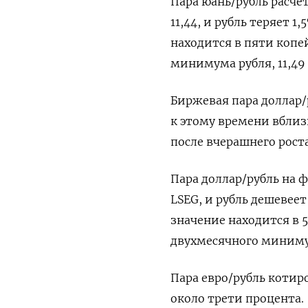
Пара ‌юань/рубль расче
11,44, и рубль теряет 1
находится в пяти копе
минимума рубля, 11,49 
Биржевая пара доллар/
​к этому времени вблиз
после вчерашнего ​роста
Пара доллар/рубль на ф
LSEG, ‌и рубль дешевеет
значение находится в 
двухмесячного минимум
Пара евро/рубль котиро
около трети процента.