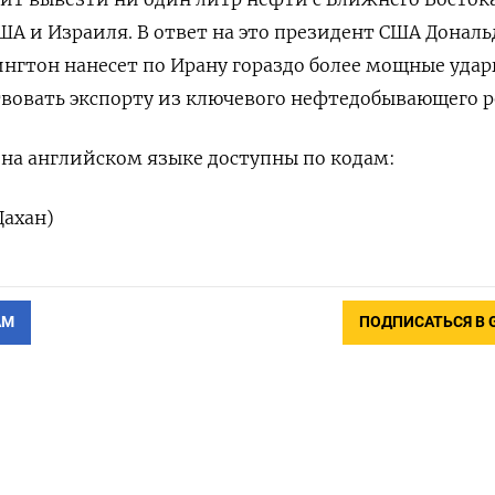
А и Израиля. В ответ на это президент США Дональд
ингтон нанесет по Ирану гораздо более мощные удары
твовать экспорту из ‌ключевого нефтедобывающего р
а английском ​языке доступны по кодам:
Дахан)
АМ
ПОДПИСАТЬСЯ В 