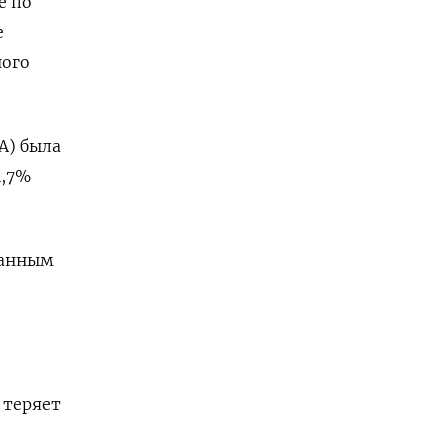
е по
е
ного
А) была
4,7%
 данным
 теряет