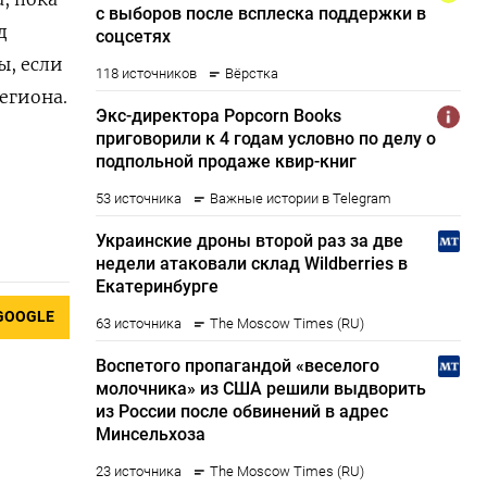
 ​
, ‌если
егиона.
GOOGLE