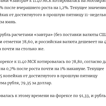
тами «завтра» к 11.40 МСК котировалась на Мосбирж
,5% после вчерашнего роста на 1,2%. Текущее значени
йках от достигнутого в прошлую пятницу 11-недель
за юань.
рубль расчетами «завтра» (без поставки валюты СШ
и отметки 78,60, ​и российская валюта дешевеет на 
 почти на ⁠столько же.
орексе к 11.40 МСК котировалась по 78,80, согласно
 на 0,7% после роста почти на 1% ‌накануне. Текущее
55 копейках от достигнутого в прошлую пятницу
а рубля, 79,35 за доллар.
валась к ​этому времени на форексе по 91,33, и рубль