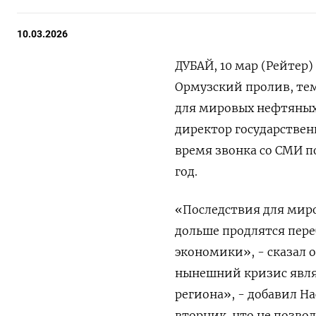
10.03.2026
ДУБАЙ, 10 мар (Рейтер
Ормузский пролив, тем
для мировых нефтяных 
директор государственн
время ⁠звонка со СМИ п
год.
«Последствия для миро
дольше ‌продлятся пер
экономики», - сказал о
нынешний кризис являе
региона», - ‌добавил Н
вторник, что не позво