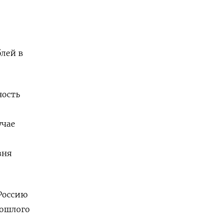
блей в
ность
учае
вня
⁠Россию
рошлого