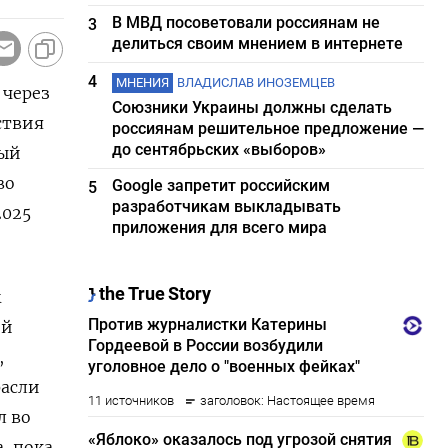
В МВД посоветовали россиянам не
3
делиться своим мнением в интернете
4
МНЕНИЯ
ВЛАДИСЛАВ ИНОЗЕМЦЕВ
 через
Союзники Украины должны сделать
ствия
россиянам решительное предложение —
до сентябрьских «выборов»
ный
во
Google запретит российским
5
разработчикам выкладывать
2025
приложения для всего мира
м
ой
,
расли
 ​во
, пока