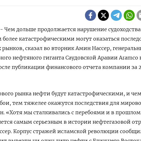
) - Чем дольше продолжается нарушение судоходства
 более катастрофическими могут ‌оказаться послед
рынков, сказал во вторник Амин Нассер, генераль
ого нефтяного ​гиганта Саудовской ​Аравии Aramco ​
осле ‌публикации финансового отчета компании ‌за 
вого рынка нефти ​будут катастрофическими, и че
ебои, тем тяжелее окажутся последствия для ​миров
н. «Хотя мы ‌сталкивались с перебоями и в прошлом
тся самым серьезным в ​истории ​нефтегазовой от
ассер. Корпус стражей исламской революции сообщил
лит вывезти ни один литр нефти с Ближнего Востока