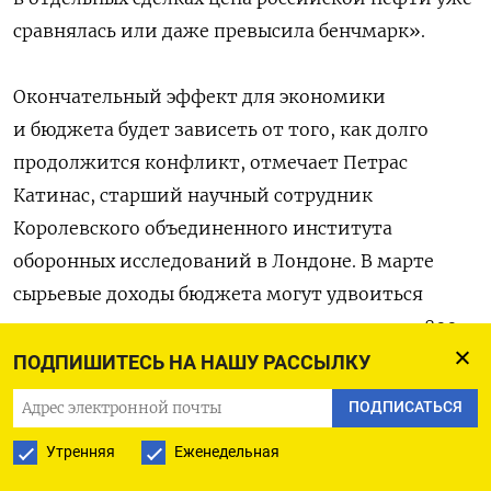
сравнялась или даже превысила бенчмарк».
Окончательный эффект для экономики
и бюджета будет зависеть от того, как долго
продолжится конфликт, отмечает Петрас
Катинас, старший научный сотрудник
Королевского объединенного института
оборонных исследований в Лондоне. В марте
сырьевые доходы бюджета могут удвоиться
по сравнению с уровнями начала года — до 800-
900 млрд рублей, оценивает Альфа-банк.
ПОДПИШИТЕСЬ НА НАШУ РАССЫЛКУ
Впрочем, даже с учетом того, что цены на нефть
ПОДПИСАТЬСЯ
на текущий год могут составить $50 за баррель,
Утренняя
Еженедельная
а не $45, как заложено в последнем