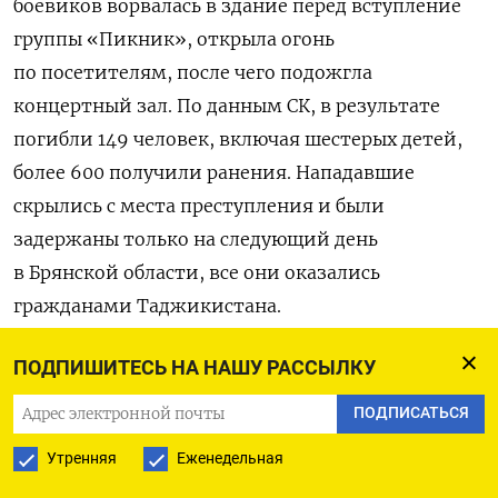
боевиков ворвалась в здание перед вступление
группы «Пикник», открыла огонь
по посетителям, после чего подожгла
концертный зал. По данным СК, в результате
погибли 149 человек, включая шестерых детей,
более 600 получили ранения. Нападавшие
скрылись с места преступления и были
задержаны только на следующий день
в Брянской области, все они оказались
гражданами Таджикистана.
Ответственность за теракт взяла на себя
ПОДПИШИТЕСЬ НА НАШУ РАССЫЛКУ
афганская ячейка террористической
ПОДПИСАТЬСЯ
организации «Исламское государство» «Вилаят
Утренняя
Еженедельная
Хорасан». Следствие при этом заявило, что