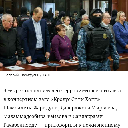
Валерий Шарифулин / ТАСС
Четырех исполнителей террористического акта
в концертном зале «Крокус Сити Холл» —
Шамсидина Фаридуни, Далерджона Мирзоева,
Махаммадсобира Файзова и Саидакрами
Рачаболизоду — приговорили к пожизненному