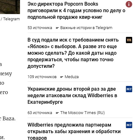
 / Telegram
а
тнему
ло
шего
 Baza.
и.