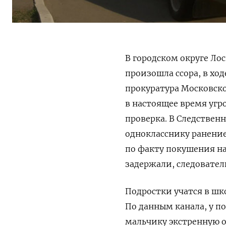
В городском округе Л
произошла ссора, в хо
прокуратура Московско
в настоящее время угро
проверка. В Следстве
однокласснику ранение
по факту покушения на уб
задержали, следовател
Подростки учатся в шк
По данным канала, у п
мальчику экстренную о