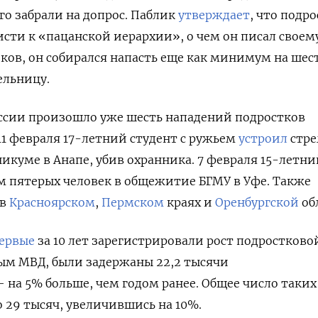
о забрали на допрос. Паблик
утверждает
, что подр
сти к «пацанской иерархии», о чем он писал своему
ков, он собирался напасть еще как минимум на шес
ельницу.
России произошло уже шесть нападений подростков
11 февраля 17-летний студент с ружьем
устроил
стре
икуме в Анапе, убив охранника. 7 февраля 15-летни
 пятерых человек в общежитие БГМУ в Уфе. Также
 в
Красноярском
,
Пермском
краях и
Оренбургской
об
ервые
за 10 лет зарегистрировали рост подростково
ым МВД, были задержаны 22,2 тысячи
на 5% больше, чем годом ранее. Общее число таких
 29 тысяч, увеличившись на 10%.