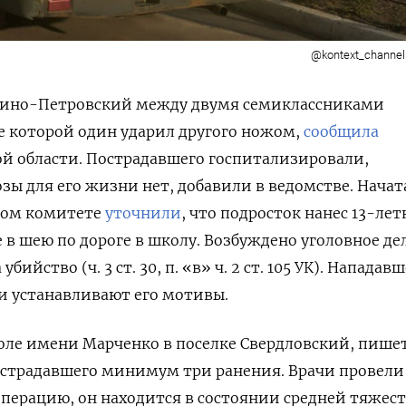
@kontext_channel
осино-Петровский между двумя семиклассниками
де которой один ударил другого ножом,
сообщила
й области. Пострадавшего госпитализировали,
зы для его жизни нет, добавили в ведомстве. Начат
нном комитете
уточнили
, что подросток нанес 13-ле
 в шею по дороге в школу. Возбуждено уголовное де
ийство (ч. 3 ст. 30, п. «в» ч. 2 ст. 105 УК). Нападав
и устанавливают его мотивы.
оле имени Марченко в поселке Свердловский, пишет
острадавшего минимум три ранения. Врачи провели
перацию, он находится в состоянии средней тяжест