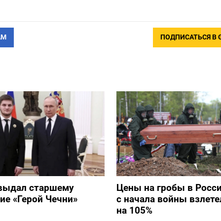
АМ
ПОДПИСАТЬСЯ В 
выдал старшему
Цены на гробы в Росс
ие «Герой Чечни»
с начала войны взлете
на 105%