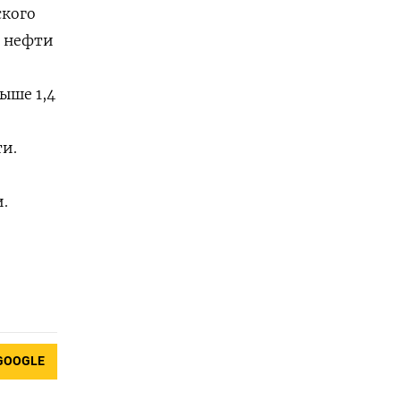
ского
ы нефти
ше ‌1,4
. ​
.
​
GOOGLE