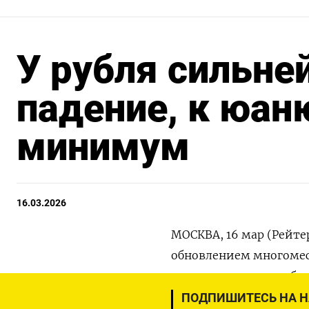
У рубля сильне
падение, к юан
минимум
16.03.2026
МОСКВА, 16 мар (Рейте
обновлением многомес
многодневного ослабл
дефицит инвалюты по
ПОДПИШИТЕСЬ НА 