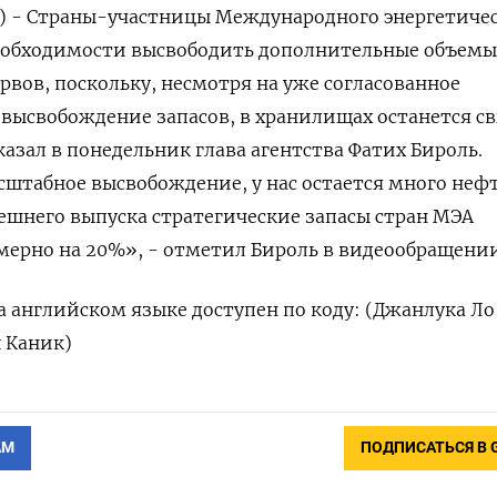
р) - Страны-участницы Международного энергетиче
 необходимости высвободить дополнительные объем
рвов, поскольку, ​несмотря ​на уже ⁠согласованное
 высвобождение запасов, в хранилищах ​останется свы
азал ​в понедельник глава ‌агентства Фатих Бироль.
штабное ​высвобождение, ​у ‌нас остается много нефти
шнего выпуска стратегические запасы стран МЭА
мерно на 20%», - ​отметил Бироль ⁠в видеообращении
‌английском языке ‌доступен по коду: (Джанлука Ло 
ш Каник)
АМ
ПОДПИСАТЬСЯ В 