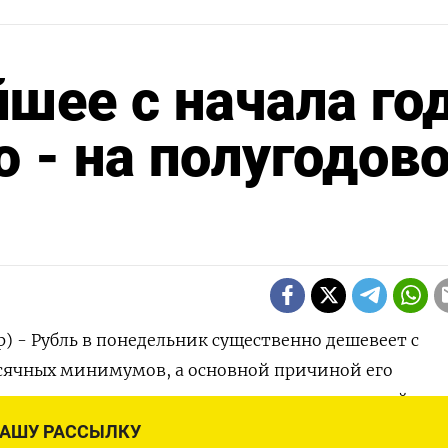
йшее с начала го
ю - на полугодов
р) - Рубль в понедельник существенно дешевеет с
ячных минимумов, а основной причиной его
ения участники рынка называют перманентный те
сле прекращения Минфином РФ операций по бюдж
НАШУ РАССЫЛКУ