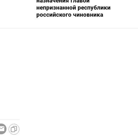
назначения главой
непризнанной республики
российского чиновника