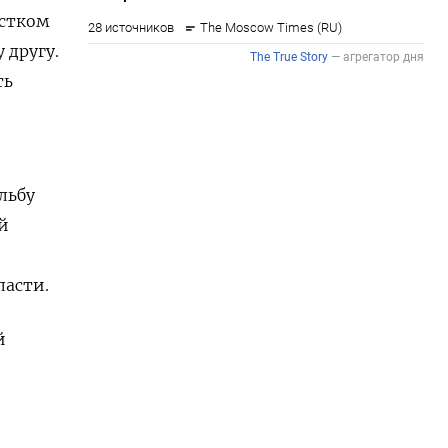
остком
 другу.
ть
льбу
й
ласти.
й