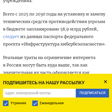
учреждениях.
Всего с 2025 по 2030 годы на установку и замену
технических средств противодействия угрозам
в бюджете запланировано 58,9 млрд рублей,
следует
из данных паспорта федерального
проекта «Инфраструктура кибербезопасности».
Реальные траты на ограничение интернета
в России могут быть куда выше, так как
значительная их часть оформляется как
регуляторно-инфраструктурные расходы,
ПОДПИШИТЕСЬ НА НАШУ РАССЫЛКУ
считает киберадвокат, правовой советник VPN
ПОДПИСАТЬСЯ
Guild Саркис Дарбинян: «Многие IT-расходы,
которые на практике используются для контроля
Утренняя
Еженедельная
и фильтрации, в бюджете и планировании