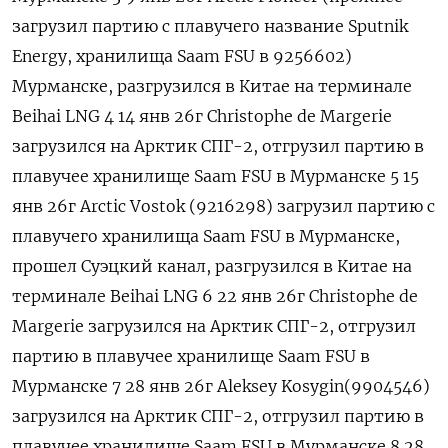
загрузил партию с плавучего название Sputnik
Energy, хранилища Saam FSU в 9256602)
Мурманске, разгрузился в Китае на терминале
Beihai LNG 4 14 ​янв 26г Сhristophe de Margerie
загрузился на Арктик СПГ-2, отгрузил партию в
плавучее хранилище Saam FSU в Мурманске 5 15
янв 26г Arctic Vostok (9216298) загрузил партию ‌с
плавучего хранилища Saam FSU в Мурманске,
прошел Суэцкий канал, разгрузился в Китае на
терминале Beihai LNG 6 22 янв 26г Сhristophe de
Margerie загрузился на Арктик СПГ-2, отгрузил
партию в плавучее хранилище Saam FSU в
Мурманске 7 28 янв 26г Aleksey Kosygin(9904546)
загрузился на Арктик СПГ-2, отгрузил ​партию в
плавучее хранилище Saam FSU ​в Мурманске 8 28