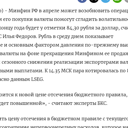
р) - Минфин РФ в апреле может возобновить опера
 его покупки валюты помогут сгладить волатильно
концу года будет у отметки 84,30 рубля за доллар, сч
 Илья Федоров. Рубль в среду днем показывает
е и основным фактором давления по-прежнему ‌вы
валюты на фоне прекращения Минфином ее прода
 сезонного снижения реализации экспортерами ва
ыми выплатами. К 14.35 МСК пара котировалась по 8
ласно данным LSEG.
оится к новой цене отсечения бюджетного правила,
удет повышенной», - ​считают эксперты БКС.
ь цену отсечения в ​бюджетном правиле с текущег
сокращение ​непервоочередных расходов, которое ⁠н