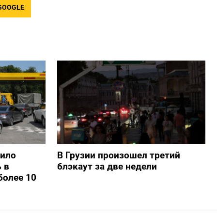
GOOGLE
шило
В Грузии произошел третий
 в
блэкаут за две недели
более 10