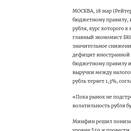
МОСКВА, 18 мар (Рейте
бюджетному правилу, и
рубля, курс которого к 
главный экономист БКС
значительное снижени
дефицит иностранной 
бюджетному правилу и
выручки между налогов
рубль теряет 1,3%, сог
«Пока рынок не подстр
волатильность рубля б
Минфин решил понизит
уровня $59 и провести 