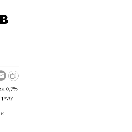
в
ил 0,7%
среду.
​к