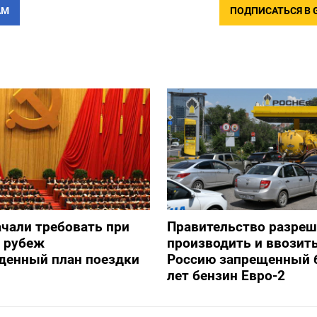
АМ
ПОДПИСАТЬСЯ В 
ачали требовать при
Правительство разре
а рубеж
производить и ввозить
денный план поездки
Россию запрещенный 
лет бензин Евро-2