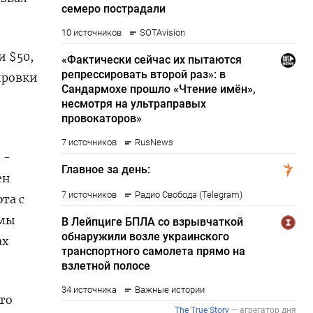
и $50,
ировки
 -
ен
та с
ммы
ах
то