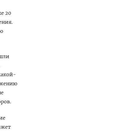
е 20
ения.
ую
ошли
а
какой-
нижению
не
ров.
ие
ожет