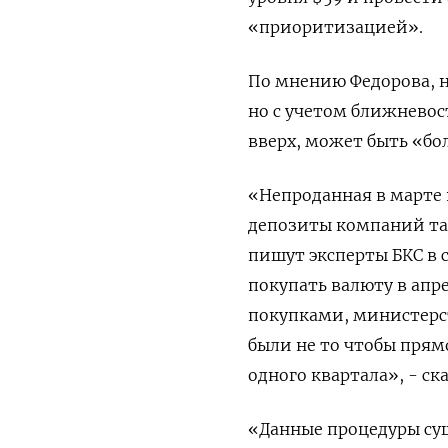
«приоритизацией».
По мнению Федорова, н
но с учетом ближневос
вверх, может быть «бо
«Непроданная в марте 
депозиты компаний так
пишут эксперты БКС в
покупать валюту в ​апр
покупками, министерс
были не то ‌чтобы пря
одного квартала», - ск
«Данные процедуры сущ