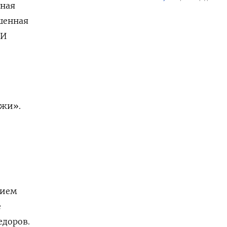
тная
шенная
 И
ажи».
нием
е
едоров.