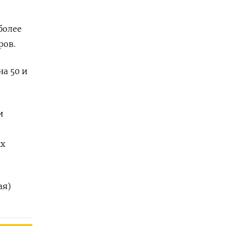
более
ров.
на 50 и
и
ых
ая)