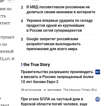
В МВД посоветовали россиянам не
3
ции по
делиться своим мнением в интернете
сть
Украина впервые ударила по складу
4
итает
продуктов одной из крупнейших
в России сетей супермаркетов
ступает
Google запретит российским
5
разработчикам выкладывать
ж по
приложения для всего мира
лютной
3,40, и
о
азвал