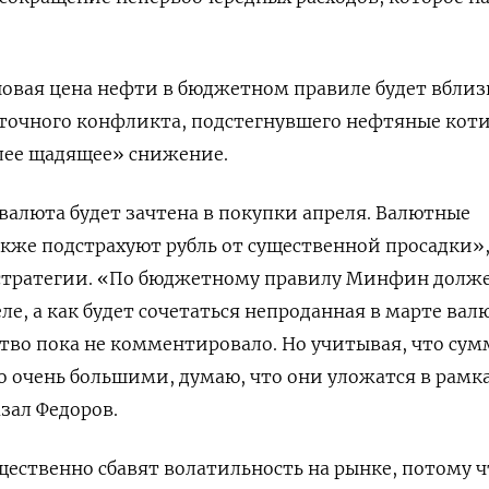
овая цена нефти в бюджетном правиле будет вблиз
точного конфликта, подстегнувшего нефтяные ‌кот
лее щадящее» снижение.
валюта будет зачтена ‌в покупки апреля. Валютные
же подстрахуют рубль от существенной просадки»,
 стратегии. «По бюджетному правилу Минфин долж
еле, а как будет сочетаться непроданная в марте валю
тво пока не комментировало. Но учитывая, что су
мо очень большими, думаю, что они уложатся в рамк
азал Федоров.
ественно сбавят волатильность на рынке, потому ​ч