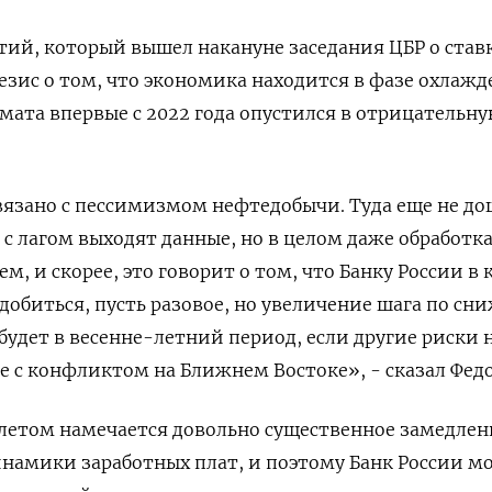
й, который вышел ​накануне заседания ЦБР о ставк
езис о том, что экономика находится в фазе охлажд
ата впервые с 2022 года опустился в отрицательн
вязано с пессимизмом нефтедобычи. Туда еще не д
 с лагом выходят данные, но в целом даже обработк
м, и скорее, это говорит о том, что Банку России в 
обиться, пусть разовое, но увеличение шага по с
будет в весенне-летний период, если другие риски 
е с конфликтом на Ближнем Востоке», - сказал Федо
й-летом намечается довольно существенное замедлен
намики заработных плат, и поэтому Банк России м