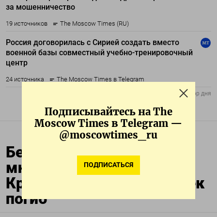
Подписывайтесь на The
Moscow Times в Telegram —
@moscowtimes_ru
Беспилотник ударил по
многоэтажному дому в
ПОДПИСАТЬСЯ
Краснодаре. Один человек
погиб