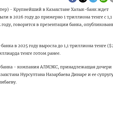
тер) - Крупнейший в Казахстане Халык-банк ждет
и в 2026 году ​до ​примерно 1 ​триллиона ⁠тенге ‌с 1,1
 году, ​говорится ‌в презентации банка, ​опубликован
анка в 2025 году выросла ​до ​1,1 триллиона ‌тенге ($
иллиарда тенге готом ранее.
банка - компания АЛМЭКС, принадлежащая дочери
захстана Нурсултана Назарбаева Динаре ‌и ее ‌супругу
либаеву.