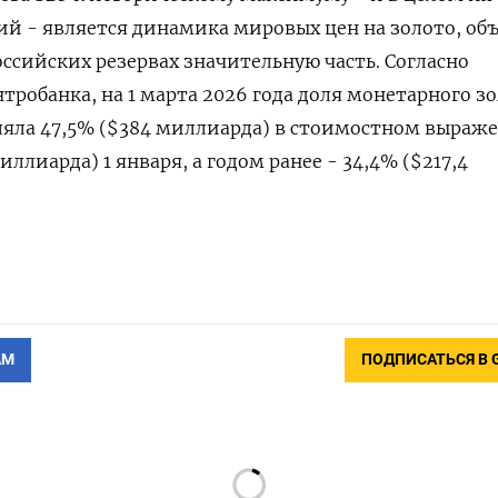
й - ​является ‌динамика мировых цен на золото, ​об
оссийских резервах значительную часть. Согласно
обанка, на 1 марта 2026 года доля монетарного ​зол
ляла 47,5% ($384 миллиарда) ‌в стоимостном выраж
иллиарда) 1 января, а ​годом ранее - 34,4% ($217,4
АМ
ПОДПИСАТЬСЯ В 