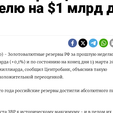
елю на $1 млрд 
р) - Золотовалютные резервы РФ за прошлую недел
рда (+0,1%) и по состоянию на конец дня 13 ​марта ​20
миллиарда, сообщил ⁠Центробанк, ‌объяснив такую
 положительной переоценкой.
го года ‌российские резервы достигли абсолютного п
та ЗВР ‌к историческому максимуму - и в целом их