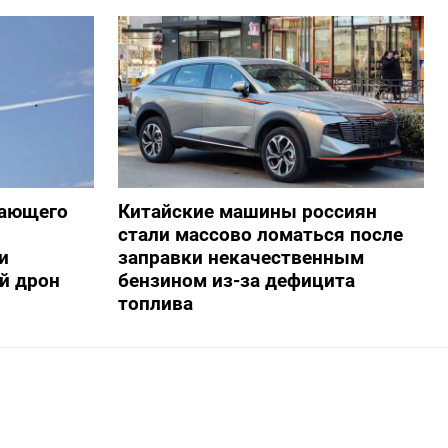
жающего
Китайские машины россиян
стали массово ломаться после
и
заправки некачественным
й дрон
бензином из-за дефицита
топлива