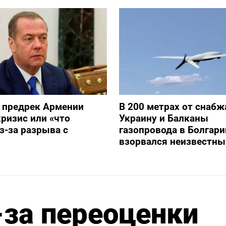
 предрек Армении
В 200 метрах от снаб
ризис или «что
Украину и Балканы
з-за разрыва с
газопровода в Болгари
взорвался неизвестны
за переоценки