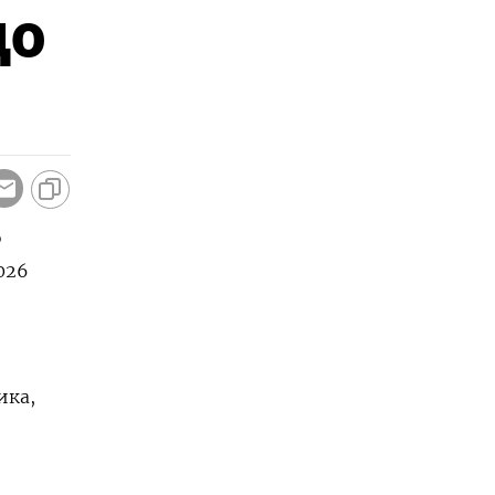
до
ю
26 ​
ика,