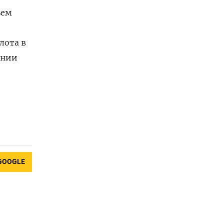
ъем
ота ⁠в
ении
GOOGLE