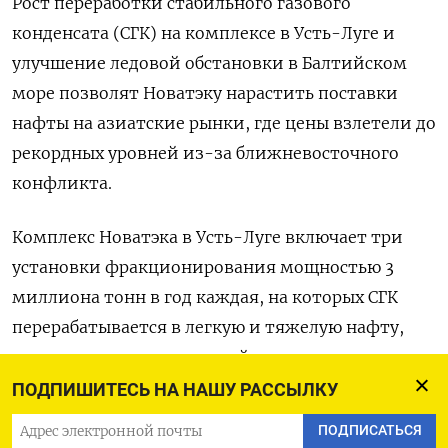
Рост переработки стабильного газового
конденсата (СГК) на комплексе в Усть-Луге и
улучшение ледовой обстановки в Балтийском
море позволят Новатэку нарастить поставки
нафты на азиатские рынки, где цены взлетели до
рекордных уровней ​из-за ближневосточного
конфликта.
Комплекс Новатэка в Усть-Луге ​включает три
установки фракционирования мощностью ​3
миллиона ⁠тонн в год каждая, на которых СГК
перерабатывается в легкую и ‌тяжелую нафту,
авиакеросин, мазут и газойль.
ПОДПИШИТЕСЬ НА НАШУ РАССЫЛКУ
В феврале, ‌когда морозы и сложные ледовые
ПОДПИСАТЬСЯ
условия в балтийских портах привели к нехватке