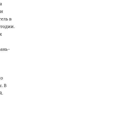
а
ки
тель в
годии.
х
бань-
по
. В
й.