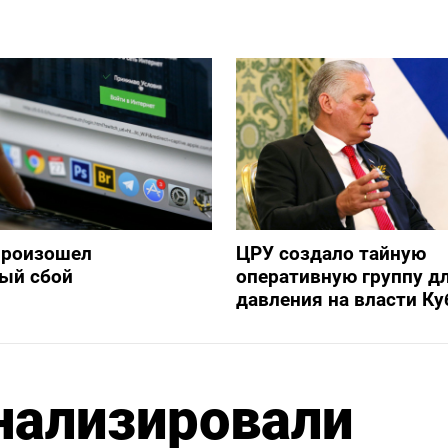
произошел
ЦРУ создало тайную
ый сбой
оперативную группу д
давления на власти К
нализировали