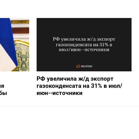
РФ увеличила ж/д экспорт
ля
газоконденсата на 31% в июл/
убы
июн--источники