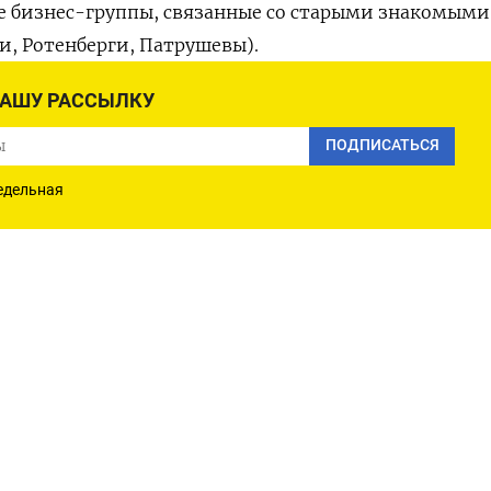
же бизнес-группы, связанные со старыми знакомыми
и, Ротенберги, Патрушевы).
НАШУ РАССЫЛКУ
ПОДПИСАТЬСЯ
АМ
ПОДПИСАТЬСЯ В 
едельная
Times
Подписывайтесь на нас
Прило
iOS