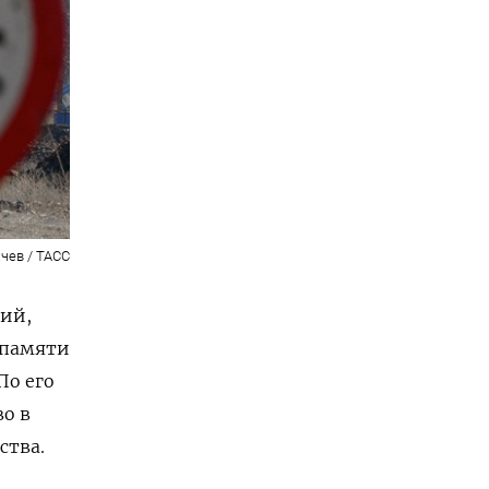
чев / ТАСС
ний,
 памяти
По его
во в
ства.