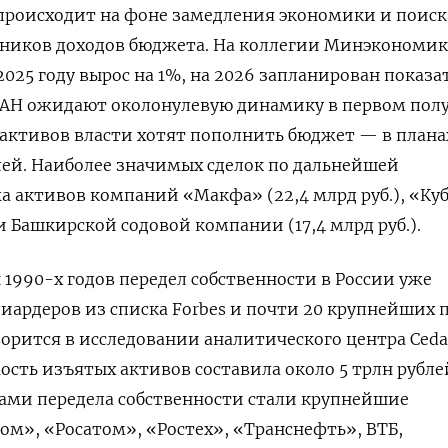
происходит на фоне замедления экономики и поиск
ников доходов бюджета. На коллегии Минэкономи
2025 году вырос на 1%, на 2026 запланирован показа
РАН ожидают околонулевую динамику в первом полу
 активов власти хотят пополнить бюджет — в плана
лей. Наиболее значимых сделок по дальнейшей
 активов компаний «Макфа» (22,4 млрд руб.), «Ку
 и Башкирской содовой компании (17,4 млрд руб.).
1990-х годов передел собственности в России уже
иардеров из списка Forbes и почти 20 крупнейших 
орится в исследовании аналитического центра Cedar
ость изъятых активов составила около 5 трлн рубле
ми передела собственности стали крупнейшие
ом», «Росатом», «Ростех», «Транснефть», ВТБ,