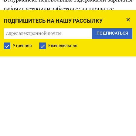
рабочие устроили забастовку на площадке
строящегося корпуса онкологического
ПОДПИШИТЕСЬ НА НАШУ РАССЫЛКУ
диспансера и подрались с прибывшими
ПОДПИСАТЬСЯ
на задержание полицейскими,
сообщает
местный канал «Мурманск сейчас».
Утренняя
Еженедельная
По информации экс-координатора штаба
Алексея Навального в регионе Виолетты
Грудиной, речь идет о сотрудниках
строительной фирмы «Торион». Вечером
19 марта они «заблокировали» подъемный кран
у онкодиспансера, сроки сдачи которого были
ранее перенесены с конца 2025 года на 2026-й,
и
потребовали
выплаты заработной платы.
По словам рабочих, зарплату им неоднократно