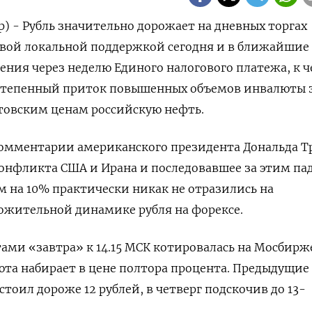
р) - Рубль значительно дорожает на дневных торгах
евой локальной поддержкой сегодня и в ближайшие
ения через неделю Единого налогового платежа, к 
степенный приток повышенных объемов инвалюты 
товским ценам российскую нефть.
комментарии американского президента Дональда Т
онфликта США и Ирана и последовавшее за этим па
м на 10% практически никак не отразились на
ожительной динамике рубля на форексе.
ами «завтра» к 14.15 МСК котировалась на ​Мосбирж
люта ​набирает в цене полтора процента. Предыдущие 
стоил дороже 12 рублей, в четверг подскочив до 13-