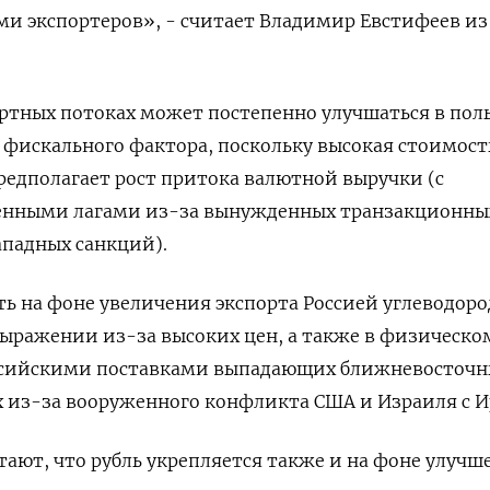
и экспортеров», - считает Владимир Евстифеев из
ортных потоках может постепенно улучшаться в пол
 фискального фактора, поскольку высокая стоимост
предполагает рост притока валютной ⁠выручки (с
енными лагами из-за вынужденных транзакционны
ападных санкций).
ь на фоне увеличения экспорта Россией углеводор
ыражении из-за высоких ‌цен, а также в физическом
ссийскими поставками выпадающих ближневосточн
 из-за вооруженного конфликта США ‌и Израиля с 
тают, что рубль укрепляется также и на фоне улучш