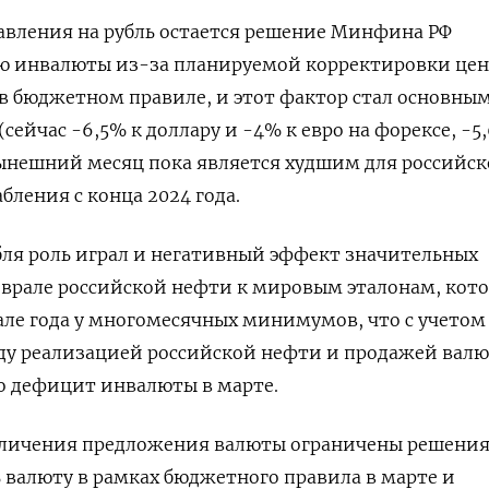
вления на рубль остается ‌решение Минфина РФ
ю инвалюты из-за планируемой корректировки це
 в бюджетном правиле, и этот фактор стал основным
сейчас -6,5% к доллару и -4% к евро на ​форексе, -5
нешний ​месяц пока является худшим ‌для российс
бления с конца 2024 года.
ля роль играл и негативный эффект значительных ​
еврале российской нефти к мировым эталонам, кот
але года у многомесячных минимумов, что с учетом
ду реализацией российской нефти и продажей вал
о дефицит инвалюты в марте.
еличения предложения валюты ограничены решени
валюту в рамках бюджетного правила в марте и