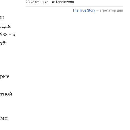
ны
 для
,6% - к
кой
орые
ютной
ями