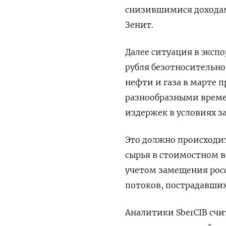
снизившимися доходам
Зенит.
Далее ситуация в эксп
рубля безотносительно
нефти и ​газа в марте 
разнообразными врем
издержек в условиях з
Это должно происходит
сырья в стоимостном в
учетом замещения ро
потоков, пострадавших
Аналитики SberCIB счи