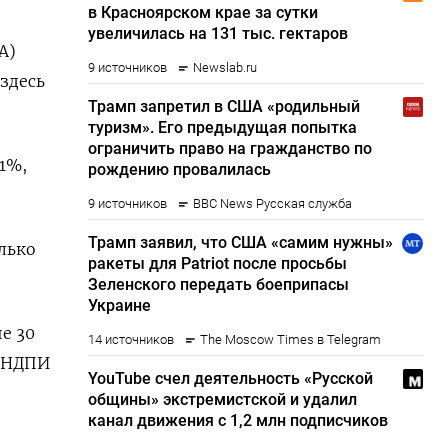
А)
здесь
%, ​
олько
е 30
НДПИ ​