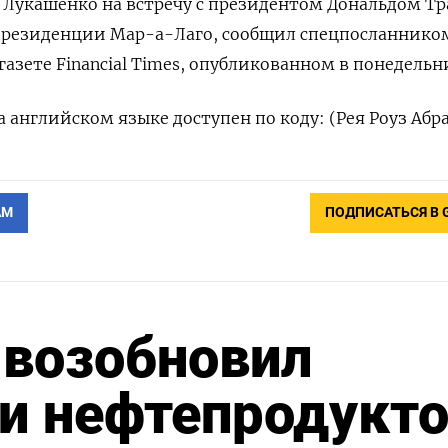
​Лукашенко ​на ⁠встречу с ‌президентом Дональдом ‌
‌его резиденции Мар-а-Лаго, сообщил спецпосланником
 газете Financial Times, опубликованном в понедельн
 английском ‌языке ‌доступен по ​коду: (Рея Роуз ‌Абр
АМ
ПОДПИСАТЬСЯ В 
 возобновил
 и нефтепродукт