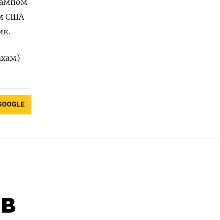
Трампом
 ​США ​
ик.
ахам)
GOOGLE
ов