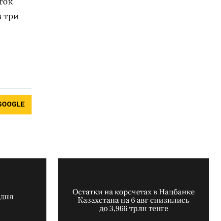
ток
в три
GOOGLE