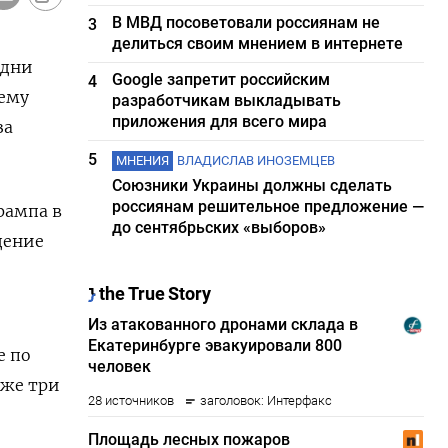
В МВД посоветовали россиянам не
3
делиться своим мнением в интернете
 дни
Google запретит российским
4
чему
разработчикам выкладывать
приложения для всего мира
за
5
МНЕНИЯ
ВЛАДИСЛАВ ИНОЗЕМЦЕВ
Союзники Украины должны сделать
россиянам решительное предложение —
рампа в
до сентябрьских «выборов»
дение
е по
же ​три