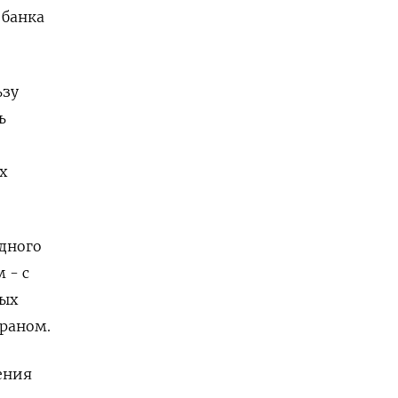
 банка
ьзу
ь
х
одного
 - с
ых
Ираном.
ения