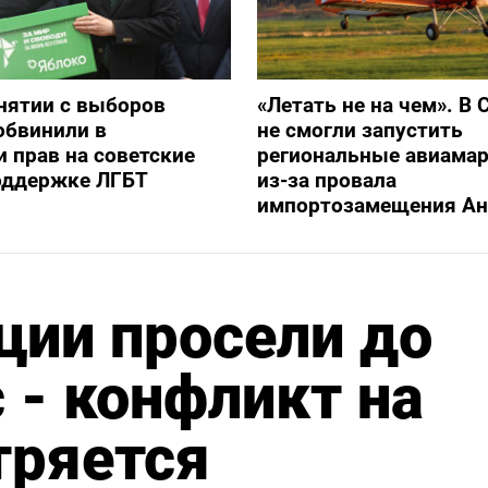
снятии с выборов
«Летать не на чем». В 
обвинили в
не смогли запустить
 прав на советские
региональные авиама
оддержке ЛГБТ
из-за провала
импортозамещения Ан
ции просели до
- конфликт на
тряется