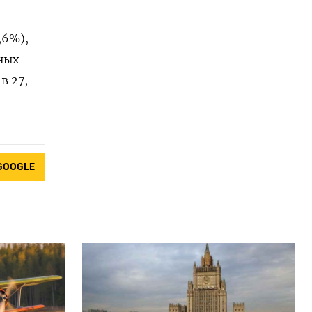
,6%),
ных
в 27,
GOOGLE