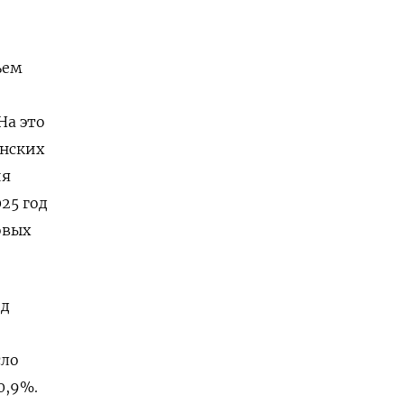
ъем
На это
инских
ия
25 год
овых
од
сло
0,9%.