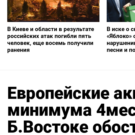
В Киеве и области в результате
В иске о 
российских атак погибли пять
«Яблоко» 
человек, еще восемь получили
нарушении
ранения
песни и п
Европейские ак
минимума 4мес 
Б.Востоке обос