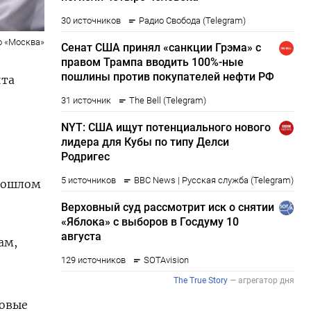
о «Москва»
ита
прошлом
ам,
говые