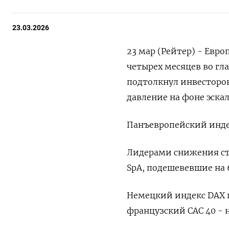
23.03.2026
23 мар (Рейтер) - Евр
‌четырех месяцев во гла
подтолкнул ⁠инвесторо
давление на фоне эска
Панъевропейский индекс
Лидерами снижения стали 
SpA, подешевевшие на 6
Немецкий индекс DAX пр
французский ‌CAC 40 - н