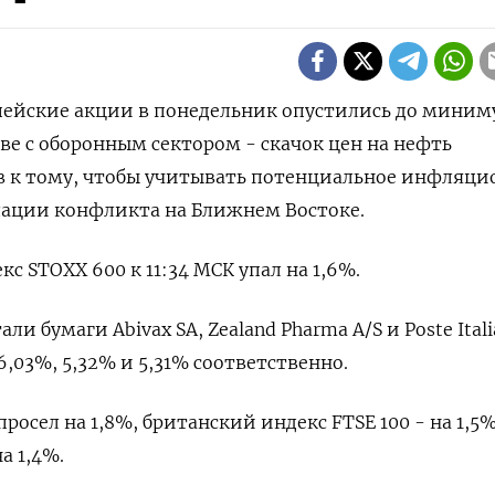
опейские акции в понедельник опустились до мини
ве с оборонным сектором - ​скачок ​цен на ​нефть
в ‌к тому, чтобы учитывать потенциальное ‌инфляци
лации ​конфликта на ‌Ближнем Востоке.
 ​STOXX 600 к 11:34 ‌МСК упал на 1,6%.
бумаги ​Abivax ​SA, ‌Zealand Pharma A/S и Poste ​Ital
,03%, 5,32% и 5,31% соответственно.
осел на 1,8%, ​британский индекс ⁠FTSE 100 - на 1,5%
а 1,4%.