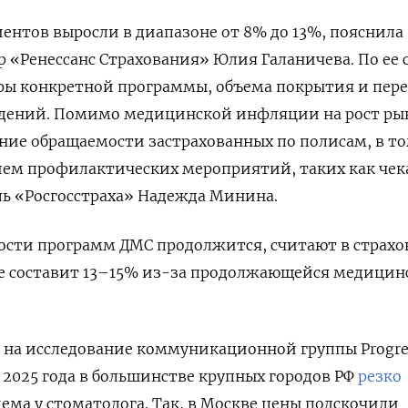
ентов выросли в диапазоне от 8% до 13%, пояснила
«Ренессанс Страхования» Юлия Галаничева. По ее 
уры конкретной программы, объема покрытия и пер
дений. Помимо медицинской инфляции на рост ры
ие обращаемости застрахованных по полисам, в т
нием профилактических мероприятий, таких как чек
ль «Росгосстраха» Надежда Минина.
мости программ ДМС продолжится, считают в страхо
е составит 13–15% из-за продолжающейся медицин
 на исследование коммуникационной группы Progre
ы 2025 года в большинстве крупных городов РФ
резко
ема у стоматолога. Так, в Москве цены подскочили