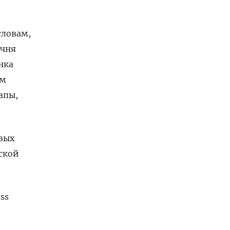
словам,
ечня
нка
ом
апы,
вых
ской
ss