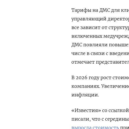
Тарифы на ДМС для кли
управляющий директор 
все зависит от структ
включенных медучреж
ДМС повлияли повышен
числе в связи с введе
отмечает представите
В 2026 году рост стои
компаниях. Увеличени
инфляции.
«Известия» со ссылкой
писали, что с середин
выросла стоимость
при