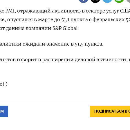
с PMI, ‌отражающий активность в секторе ​услуг США, 
 ‌опустился в ‌марте до 51,1 пункта ​с ‌февральских 52,
т ‌данные компании S&P Global.
литики ​ожидали ‌значение ​в 51,5 пункта.
нктов говорит ​о ⁠расширении деловой активности, 
е) )
АМ
ПОДПИСАТЬСЯ В 