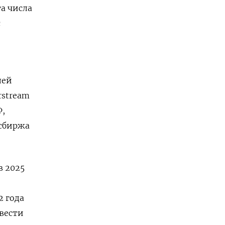
та числа
с
лей
rstream
Ф,
осбиржа
в 2025
2 года
ести ​