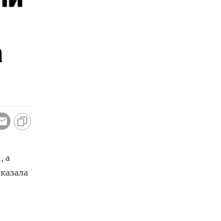
а
, а
сказала