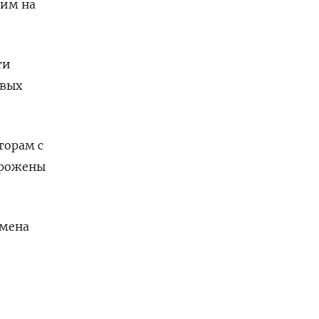
ним на
ти
овых
торам с
орожены
ена ​