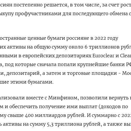
иян постепенно решается, в том числе, за счет рос
 выкупу профучастниками для ​последующего обмена 
остранные ⁠ценные бумаги россияне в 2022 году
 ‌их активы на общую сумму около ‌6 триллионов руб
нными в европейских депозитариях Euroclear и Clea
а, ​под которые сначала попали крупнейшие банки Р
, депозитарий, а затем и ‌торговые площадки - М
вшие этими бумагами.
лизовали ​вместе с Минфином, позволили вернуть 
м и обеспечить получение ‌ими выплат (доходов по
му свыше 400 миллиардов рублей. И суммарно с 202
 активы на сумму 5,3 триллиона рублей, ​а также выв