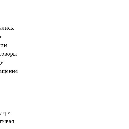
ялись.
а
тии
еговоры
ды
гащение
утри
итывая