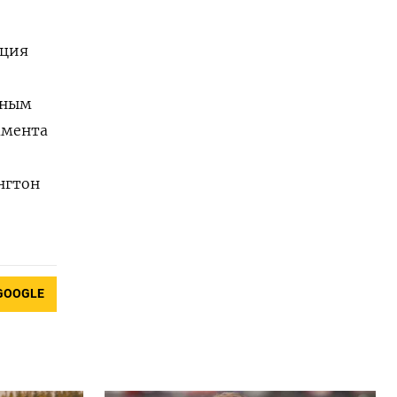
ация
нным
амента
нгтон
GOOGLE