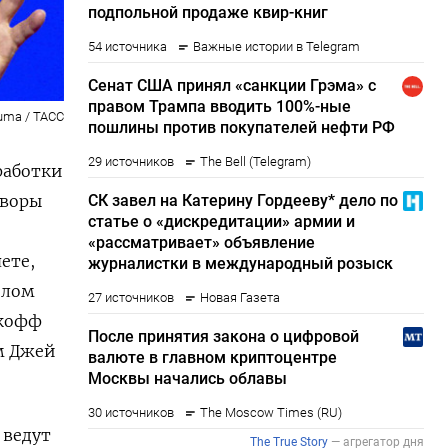
uma / ТАСС
работки
оворы
ете,
елом
ткофф
м Джей
 ведут