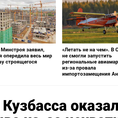
 Минстроя заявил,
«Летать не на чем». В 
я опередила весь мир
не смогли запустить
ву строящегося
региональные авиама
из-за провала
импортозамещения Ан
з Кузбасса оказа