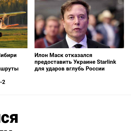
Сибири
Илон Маск отказался
предоставить Украине Starlink
ршруты
для ударов вглубь России
-2
лся