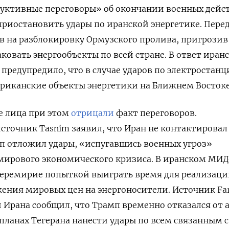
дуктивные переговоры» об окончании военных дейс
приостановить удары по иранской энергетике. Пере
сов на разблокировку Ормузского пролива, пригрозив
ковать энергообъекты по всей стране. В ответ иран
предупредило, что в случае ударов по электростан
риканские объекты энергетики на Ближнем Востоке
 лица при этом
отрицали
факт переговоров.
точник Tasnim заявил, что Иран не контактировал
п отложил удары, «испугавшись военных угроз»
 мирового экономического кризиса. В иранском МИД
перемирие попыткой выиграть время для реализац
ения мировых цен на энергоносители. Источник Fa
и Ирана сообщил, что Трамп временно отказался от 
о планах Тегерана нанести удары по всем связанным 