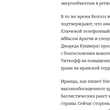
энергообъектам в реги
В то же время Reuters 
подтверждают, что ам
Ключевой телефонный 
Аббасом Арагчи и спе
Джареда Кушнера) про
с благословения новог
Уиткофф на повышенны
урана на иранской тер
Иранцы, как пишет Yne
высокообогащенного ур
баллистических ракет
страны. Сейчас сторо