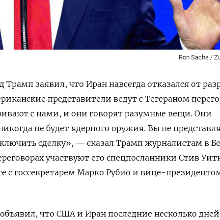
Ron Sachs / Z
 Трамп заявил, что Иран навсегда отказался от раз
ериканские представители ведут с Тегераном перег
аривают с нами, и они говорят разумные вещи. Они
 никогда не будет ядерного оружия. Вы не представля
аключить сделку», — сказал Трамп журналистам в Б
переговорах участвуют его спецпосланники Стив Уи
е с госсекретарем Марко Рубио и вице-президенто
 объявил, что США и Иран последние несколько дней