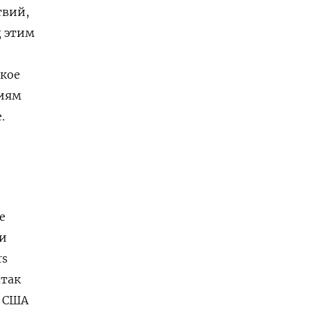
твий,
д этим
ское
циям
.
е
ии
rs
атак
с США