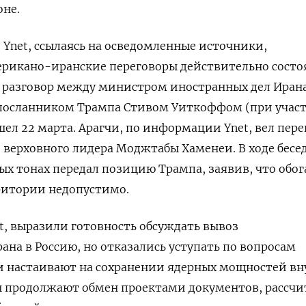
оне.
и Ynet, ссылаясь на осведомленные источники,
ерикано-иранские переговоры действительно состо
разговор между министром иностранных дел Иран
цпосланником Трампа Стивом Уиткоффом (при учас
шел 22 марта.
Арагчи, по информации Ynet, вел пер
о верховного лидера Моджтабы Хаменеи. В ходе бесе
х тонах передал позицию Трампа, заявив, что обо
ритории недопустимо.
t, выразили готовность обсуждать вывоз
ана в Россию, но отказались уступать по вопросам
 и настаивают на сохранении ядерных мощностей вн
ны продолжают обмен проектами документов, рассч