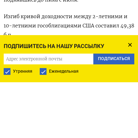
Изгиб кривой ​доходности ⁠между 2-летними и
10-летними гособлигациями США ‌составил 49,38
‌б.п.
ПОДПИШИТЕСЬ НА НАШУ РАССЫЛКУ
Оригинал сообщения на английском ​языке
ПОДПИСАТЬСЯ
доступен по ‌коду:
Утренняя
Еженедельная
(Мэтт Трейси)
ПОДПИСАТЬСЯ НА ТЕЛЕГРАМ
ПОДПИСАТЬСЯ В GOOGLE