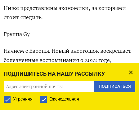
Ниже представлены экономики, за которыми
стоит следить.
Группа G7
Начнем с Европы. Новый энергошок воскрешает
болезненные воспоминания о 2022 годе,
который резко ‌обнажил зависимость региона от
ПОДПИШИТЕСЬ НА НАШУ РАССЫЛКУ
импорта.
ПОДПИСАТЬСЯ
Инфляция вновь готова к росту, и трейдеры
Утренняя
Еженедельная
ожидают, что ЕЦБ и Банку Англии, возможно,
придется повысить процентные ставки в этом
году.