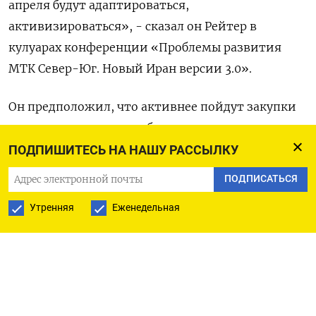
апреля будут адаптироваться,
активизироваться», - сказал он Рейтер в
кулуарах конференции «Проблемы развития
МТК Север-Юг. Новый Иран версии 3.0».
Он предположил, что активнее пойдут закупки
зерна, медицинского оборудования, возможно,
сырьевых товаров.
ПОДПИШИТЕСЬ НА НАШУ РАССЫЛКУ
ПОДПИСАТЬСЯ
Российские поставки в Иран, в частности зерна,
приостановились на несколько дней после ​
Утренняя
Еженедельная
ударов Израиля и США, однако вскоре
возобновились, сказали ​Рейтер участники
рынка.
Данных таможенных отгрузок из портов за ​март