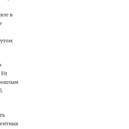
вле в
е
гутом
в
Fit
прошлым
б.
ть
тентных