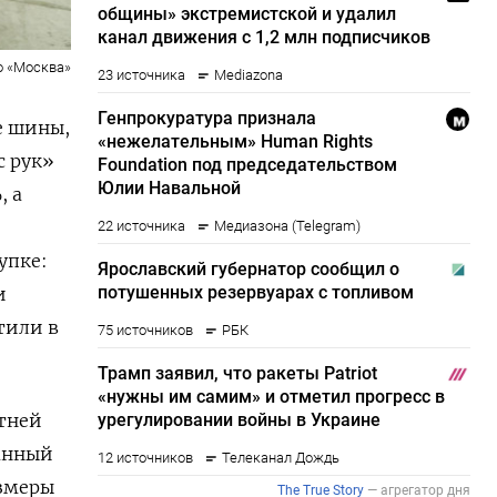
о «Москва»
е шины,
с рук»
, а
упке:
и
тили в
етней
данный
азмеры