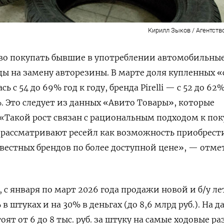
Кирилл Зыков / Агентств
ово покупать бывшие в употреблении автомобильны
ды на замену авторезины. В марте доля купленных «
ь с 54 до 69% год к году, бренда Pirelli
— с 52 до 62%
%. Это следует из данных «Авито Товары», которые
«Такой рост связан с рациональным подходом к пок
 рассматривают ресейл как возможность приобрест
естных брендов по более доступной цене», — отме
 с января по март 2026 года продажи новой и б/у л
в штуках и на 30% в деньгах (до 8,6 млрд руб.). На 
т от 6 до 8 тыс. руб. за штуку на самые ходовые р