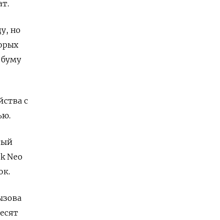
ат.
у, но
орых
 буму
йства с
ью.
ый ​
k Neo
ок.
ызова
есят