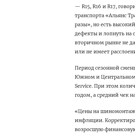
— R15, R16 и R17, гово
транспорта «Альянс Тр
разы», но есть высоки
дефекты и лопнуть на 
вторичном рынке не да
или не имеет расслоен
Период сезонной смены
Южном и Центральном ф
Service. При этом кол
годом, а средний чек н
«Цены на шиномонтаж 
инфляции. Корректиро
возросшую финансовую 