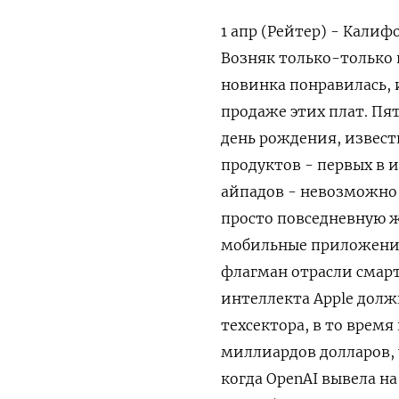
1 апр (Рейтер) - Кали
Возняк только-только 
новинка понравилась, 
продаже этих плат. Пят
день рождения, известн
продуктов - первых в 
айпадов - невозможно 
просто повседневную ж
мобильные приложения
флагман отрасли смарт
интеллекта Apple долж
техсектора, в то время 
миллиардов долларов, 
когда OpenAI вывела на