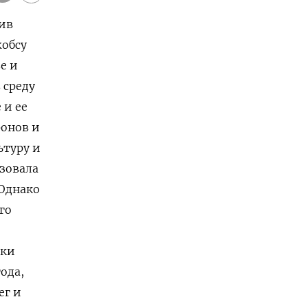
тив
жобсу
е и
 среду
 и ее
фонов и
ьтуру и
зовала
Однако
го
тки
ода,
ег и