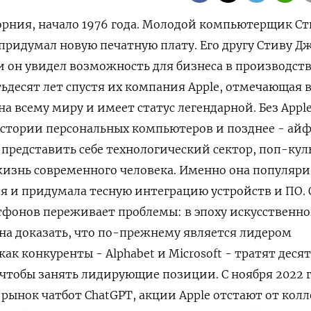
форния, начало 1976 года. Молодой компьютерщик С
придумал новую печатную плату. Его другу Стиву Д
и он увидел возможность для бизнеса в производств
ьдесят лет спустя их компания Apple, отмечающая в
а всему миру и ‌имеет статус легендарной. Без Apple
истории персональных компьютеров и позднее - ай
представить себе технологический сектор, поп-кул
изнь современного человека. Именно она популяри
 и придумала тесную интеграцию устройств и ПО. 
фонов переживает проблемы: в ​эпоху искусственно
на доказать, что по-прежнему является ​лидером
как конкуренты - Alphabet и ​Microsoft - тратят ⁠деся
чтобы занять лидирующие позиции. С ноября 2022 г
 рынок чатбот ChatGPT, акции ‌Apple отстают от колл