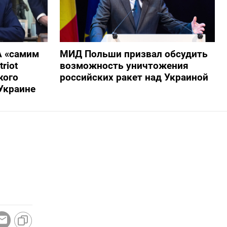
А «самим
МИД Польши призвал обсудить
riot
возможность уничтожения
кого
российских ракет над Украиной
Украине