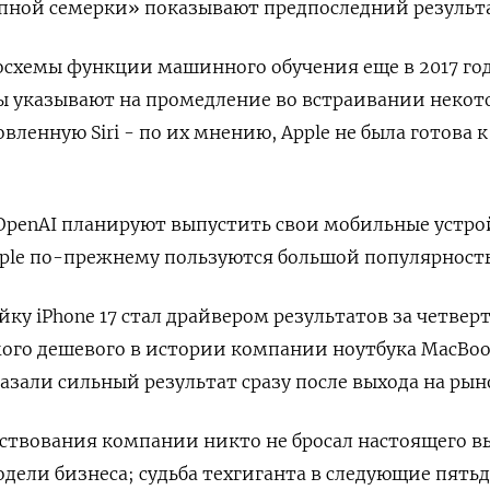
пной семерки» показывают ‌предпоследний результ
осхемы функции машинного обучения еще в 2017 год
ы указывают на промедление во встраивании некот
вленную Siri - по их мнению, Apple не была готова к
OpenAI планируют выпустить свои мобильные ‌устро
pple по-прежнему пользуются большой популярност
ку iPhone 17 стал драйвером результатов за четверт
мого дешевого в истории компании ноутбука MacBoo
азали сильный результат сразу после выхода на рын
ществования компании никто не бросал настоящего в
дели бизнеса; судьба техгиганта в следующие пятьд