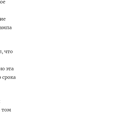
ое
кие
рампа
, что
но эта
о срока
й
в том