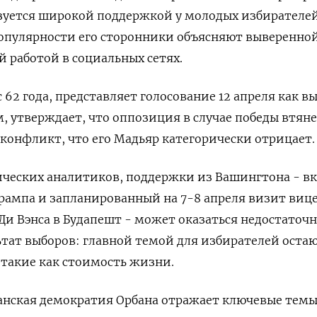
зуется широкой поддержкой у молодых избирателей
опулярности его сторонники объясняют ‌выверенно
 работой в социальных сетях.
 62 года, представляет голосование ‌12 апреля как в
 утверждает, что оппозиция в случае победы втян
конфликт, что его Мадьяр категорически отрицает.
ических аналитиков, поддержки из Вашингтона - в
рампа ​и запланированный на 7-8 апреля визит виц
и Вэнса в Будапешт - может оказаться недостаточн
тат выборов: главной темой для избирателей оста
такие как стоимость жизни.
анская демократия ‌Орбана отражает ключевые тем