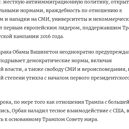
: жесткую антииммиграционную политику, открыт
льными нормами, враждебность по отношению к
м и нападки на СМИ, университеты и некоммерчес
ыл первым европейским лидером, поддержавшим ​Т
тской кампании 2016 года.
рака Обамы Вашингтон неоднократно предупреждал
 подрывает демократические нормы, включая
й власти, а также свободу СМИ и вероисповедания, 
ой степени утихла с началом первого президентског
срока, по мере того как отношения Трампа с больше
ись, Орбан наладил тесное взаимодействие с США, 
ь к основанному Трампом Совету мира.