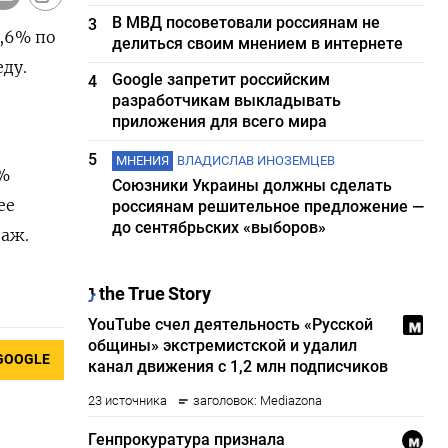
В МВД посоветовали россиянам не
3
,6% ​по
делиться своим мнением в интернете
ду.
Google запретит российским
4
разработчикам выкладывать
приложения для всего мира
5
МНЕНИЯ
ВЛАДИСЛАВ ИНОЗЕМЦЕВ
5%
Союзники Украины должны сделать
ее
россиянам решительное предложение —
до сентябрьских «выборов»
даж.
GOOGLE