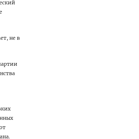
ческий
е
ет, не в
 партии
инства
ких ​
енных
 от
ана.