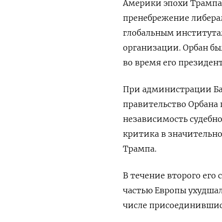
Америки эпохи Трампа
пренебрежение либера
глобальным института
организации. Орбан б
во время его президен
При администрации Ба
правительство Орбана
независимость судебно
критика ‌в значительн
Трампа.
В течение второго его 
частью Европы ухудшал
числе присоединившис