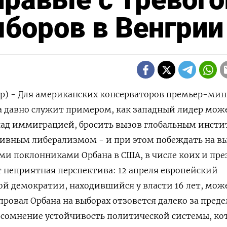
ыборов в Венгри
ер) - Для американских консерваторов премьер-ми
а давно служит примером, как западный лидер мож
над иммиграцией, бросить вызов глобальным инсти
ссивным либерализмом - и при этом побеждать на вы
ми поклонниками Орбана в США, в числе коих и пре
 неприятная перспектива: 12 апреля европейский
й демократии, находившийся у власти 16 лет, може
ровал Орбана на выборах отзовется далеко за пред
д сомнение устойчивость политической системы, к