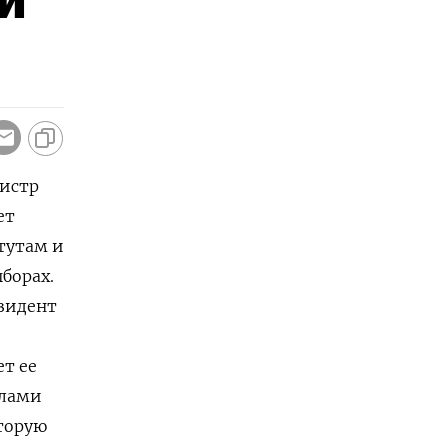
и
нистр
ет
тутам и
борах.
зидент
т ее
елами
оторую