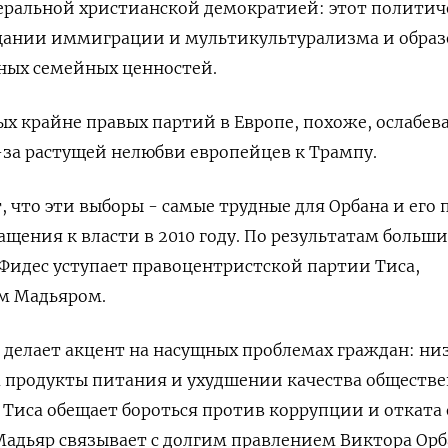
беральной христианской демократией: этот полити
ицании иммиграции и мультикультурализма и образ
ых семейных ценностей.
х крайне правых партий в Европе, похоже, ослабева
за растущей нелюбви европейцев к Трампу.
 что эти выборы - самые трудные для Орбана и его
ащения к власти в 2010 году. По результатам больш
Фидес уступает правоцентристской партии ​Тиса,
м Мадьяром.
елает акцент на насущных проблемах граждан: низ
на продукты питания и ухудшении качества обществ
 ​Тиса обещает ⁠бороться против коррупции и отката
адьяр связывает с долгим правлением Виктора Орб