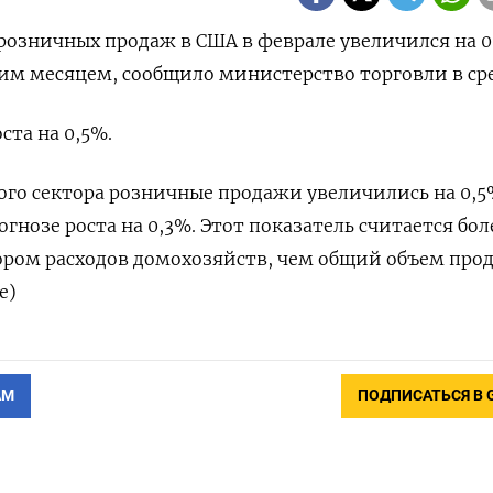
розничных продаж ‌в США в феврале увеличился ​на ​0
им ‌месяцем, сообщило министерство торговли в ​сре
та ​на 0,5%.
ого сектора розничные ​продажи увеличились ​на ‌0,
огнозе роста на 0,3%. Этот показатель считается ​бол
ром расходов домохозяйств, ‌чем ‌общий объем про
е)
АМ
ПОДПИСАТЬСЯ В 