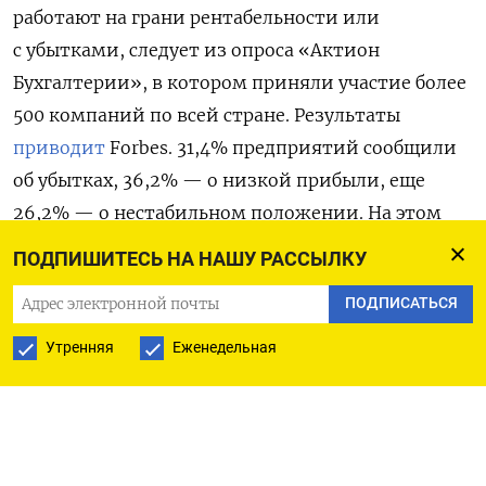
работают на грани рентабельности или
с убытками, следует из опроса «Актион
Бухгалтерии», в котором приняли участие более
500 компаний по всей стране. Результаты
приводит
Forbes. 31,4% предприятий сообщили
об убытках, 36,2% — о низкой прибыли, еще
26,2% — о нестабильном положении. На этом
фоне Минфин предложил освободить заведения
ПОДПИШИТЕСЬ НА НАШУ РАССЫЛКУ
на упрощенной и патентной системах
ПОДПИСАТЬСЯ
налогообложения с годовым доходом свыше
20 млн рублей от уплаты НДС до конца 2026 года.
Утренняя
Еженедельная
Однако более 75% участников рынка считают эту
меру недостаточной.
Кроме того, многие заведения общепита