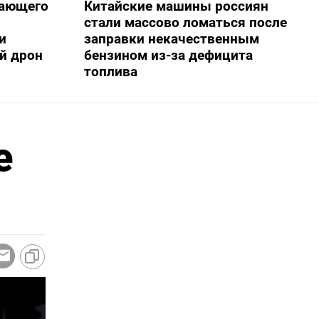
жающего
Китайские машины россиян
стали массово ломаться после
и
заправки некачественным
й дрон
бензином из-за дефицита
топлива
е