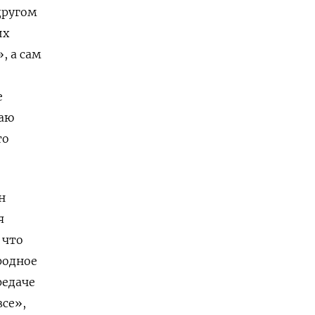
другом
их
, а сам
е
маю
то
н
я
 что
родное
редаче
все»,