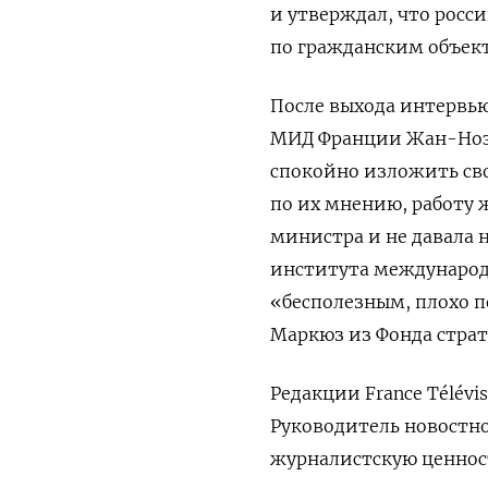
и утверждал, что росс
по гражданским объект
После выхода интервью
МИД Франции Жан-Ноэл
спокойно изложить сво
по их мнению, работу 
министра и не давала 
института международ
«бесполезным, плохо п
Маркюз из Фонда стра
Редакции France Télév
Руководитель новостно
журналистскую ценност