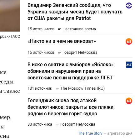
рбак/ТАСС
nce
еседы
а также
мер,
ия
нена