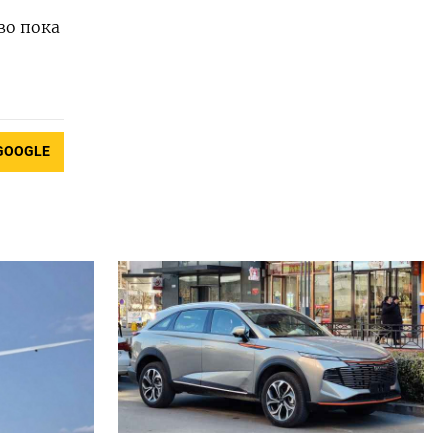
во пока
GOOGLE