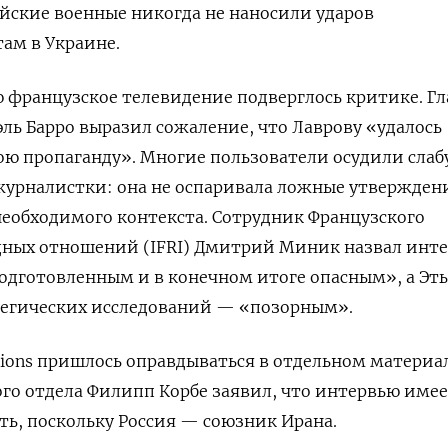
ийские военные никогда не наносили ударов
ам в Украине.
 французское телевидение подверглось критике. Гл
ь Барро выразил сожаление, что Лаврову «удалось
ю пропаганду». Многие пользователи осудили слаб
журналистки: она не оспаривала ложные утвержден
необходимого контекста. Сотрудник Французского
ных отношений (IFRI) Дмитрий Миник назвал инт
одготовленным и в конечном итоге опасным», а Эт
тегических исследований — «позорным».
isions пришлось оправдываться в отдельном материал
го отдела Филипп Корбе заявил, что интервью име
ь, поскольку Россия — союзник Ирана.