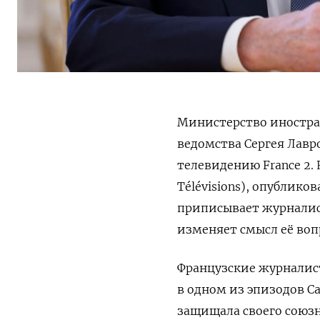
Министерство иностра
ведомства Сергея Лавр
телевидению France 2.
Télévisions), опублик
приписывает журналист
изменяет смысл её воп
Французские журналис
в одном из эпизодов С
защищала своего союзн