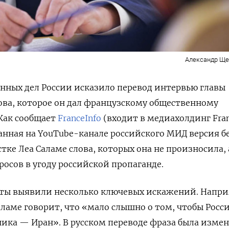
Александр Ще
нных дел России исказило перевод интервью главы
ова, которое он дал французскому общественному
 Как сообщает
FranceInfo
(входит в медиахолдинг Fra
ованная на YouTube-канале российского МИД версия б
ке Леа Саламе слова, которых она не произносила, 
росов в угоду российской пропаганде.
ты выявили несколько ключевых искажений. Напри
аламе говорит, что «мало слышно о том, чтобы Росс
ика — Иран». В русском переводе фраза была изме