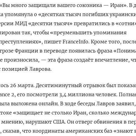
«Вы много защищали вашего союзника — Иран». В 
а упомянула о «десятках тысяч погибших украинск
рсии МИД «десятки тысяч» превратились в «сотни»
лирован так, чтобы «преуменьшить упоминания
реступлениях», пишет FranceInfo. Кроме того, посл
угрозе Франции в переводе появилась фраза «Пони
е произносила, — эта фраза создаёт впечатление, ч
с позицией Лаврова.
ось 26 марта. Десятиминутный отрывок был показа
ance 2, его посмотрели 3,4 миллиона человек. Полна
ыла выложена онлайн. В ходе беседы Лавров заявил,
токе «защищает не столько Иран, сколько междуна
го мнению, нарушают США. Он отверг обвинения в пе
, сказав, что координаты американских баз «знают 