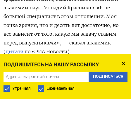
академии наук Геннадий Красников. «Я не
большой специалист в этом отношении. Моя
точка зрения, что и десять лет достаточно, но
все зависит от того, какую мы задачу ставим
перед выпускниками», — сказал академик
(
цитата
по «РИА Новости).
ПОДПИШИТЕСЬ НА НАШУ РАССЫЛКУ
На данный момент школьное образование в
России делится на начальное (1–4 классы),
ПОДПИСАТЬСЯ
основное (5–9) и среднее (10–11). После девятого
Утренняя
Еженедельная
класса можно поступить на программы
профессионального обучения, например в
колледжи и техникумы, а по окончании
одиннадцатого — в вузы. В СССР до 1987 года
школьники учились десять лет и могли