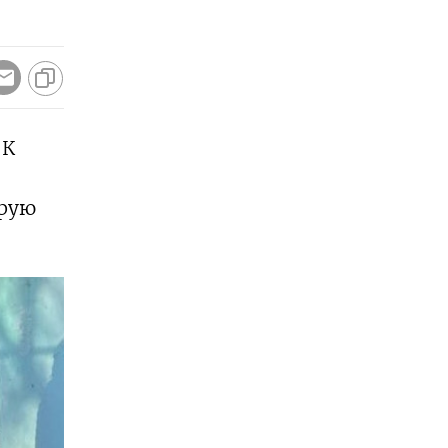
 К
орую