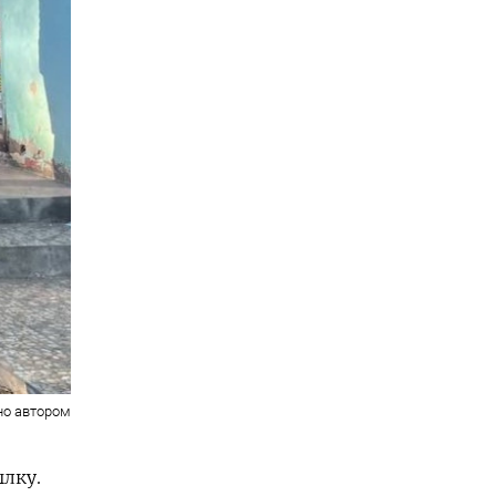
но автором
лку.