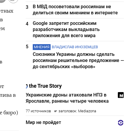
В МВД посоветовали россиянам не
3
отных
делиться своим мнением в интернете
 ​
Google запретит российским
4
ем
разработчикам выкладывать
приложения для всего мира
5
МНЕНИЯ
ВЛАДИСЛАВ ИНОЗЕМЦЕВ
Союзники Украины должны сделать
россиянам решительное предложение —
в
до сентябрьских «выборов»
 ​
ива в ​
е бюро)