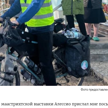
Фото предоставле
маастрихтской выставки Алессио прислал мне посы