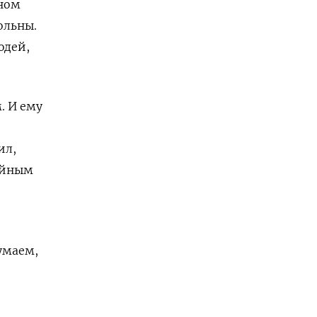
вном
ольны.
юдей,
. И ему
ил,
чайным
умаем,