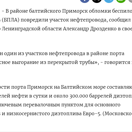
) - В районе балтийского Приморск обломки ‌беспил
(БПЛА) повредили участок нефтепровода, сообщил ​в
 Ленинградской ​области ⁠Александр ‌Дрозденко в сво
 один из участков ​нефтепровода в ‌районе порта
сное выгорание ‌из перекрытой трубы», - говорится 
и ​порта ​Приморск ‌на Балтийском море составляют
лей нефти в сутки и около 300.000 баррелей дизтопл
 ключевым перевалочным ‌пунктом для ‌основного
s ​и низкосернистого дизтоплива ‌Евро-5. (Московско