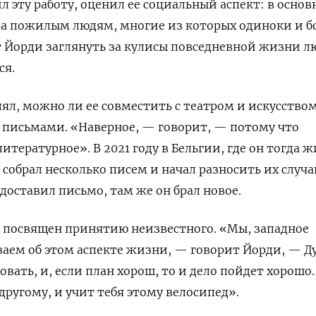
л эту работу, оценил ее социальный аспект: в осно
ва пожилым людям, многие из которых одиноки и б
т Йорди заглянуть за кулисы повседневной жизни л
ся.
л, можно ли ее совместить с театром и искусством
с письмами. «Наверное, — говорит, — потому что
литературное». В 2021 году в Бельгии, где он тогда ж
 собрал несколько писем и начал разносить их слу
 доставил письмо, там же он брал новое.
 посвящен принятию неизвестного. «Мы, западное
ваем об этом аспекте жизни, — говорит Йорди, — Д
вать, и, если план хорош, то и дело пойдет хорошо.
другому, и учит тебя этому велосипед».