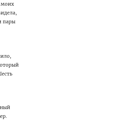
в моих
видела,
и пары
ило,
который
есть
,
рный
ер.