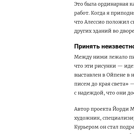
Это была ординарная к
работ. Когда я припод
что Алессио положил с
других зданий во двор
Принять неизвестн
Между ними лежало пи
что эти рисунки — иде
выставлен в Ойпене в 
писем до края света»
—
с надеждой, что они до
Автор проекта Йорди 
художник, специализир
Курьером он стал под