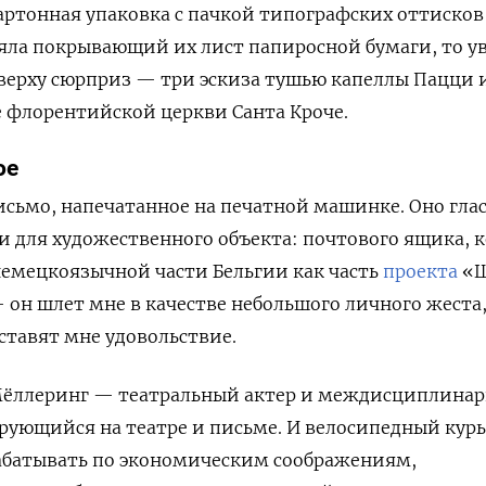
артонная упаковка с пачкой типографских оттиско
няла покрывающий их лист папиросной бумаги, то у
верху сюрприз — три эскиза тушью капеллы Пацци 
е флорентийской церкви Санта Кроче.
ое
сьмо, напечатанное на печатной машинке. Оно глас
и для художественного объекта: почтового ящика, 
немецкоязычной части Бельгии как часть
проекта
«Ш
 он шлет мне в качестве небольшого личного жеста
ставят мне удовольствие.
Мёллеринг — театральный актер и междисциплина
ующийся на театре и письме. И велосипедный курь
рабатывать по экономическим соображениям,