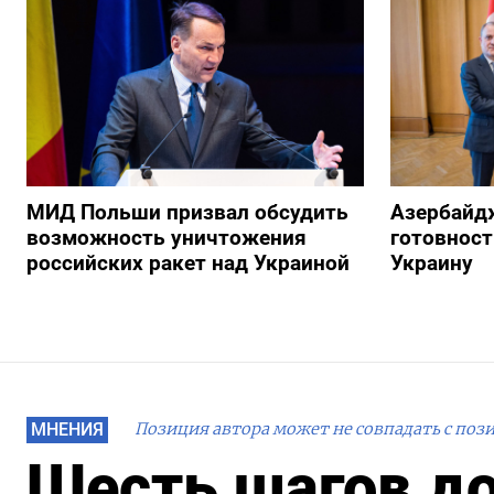
МИД Польши призвал обсудить
Азербайд
возможность уничтожения
готовност
российских ракет над Украиной
Украину
МНЕНИЯ
Позиция автора может не совпадать с поз
Шесть шагов до