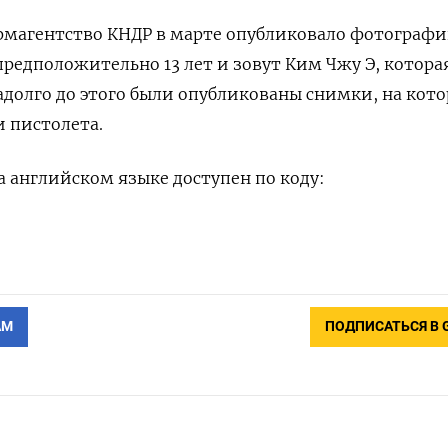
магентство КНДР в марте ​опубликовало фотографи
й предположительно 13 лет и зовут Ким Чжу Э, котора
долго до этого были ​опубликованы ⁠снимки, на кот
и пистолета.
английском ​языке доступен по ‌коду:
АМ
ПОДПИСАТЬСЯ В 