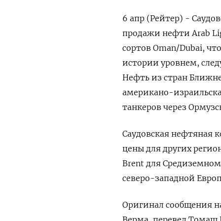
6 апр (Рейтер) - Сауд
продажи нефти Arab ‌Lig
сортов ​Oman/Dubai, ​чт
истории уровнем, следу
Нефть из стран Ближнег
американо-израильска
танкеров через ​Ормузс
Саудовская нефтяная к
цены для других регион
Brent для Средиземномор
северо-западной Европы
Оригинал сообщения на
Верма, ‌перевел Томаш