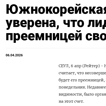
Южнокорейская
уверена, что л
преемницей св
06.04.2026
СЕУЛ, 6 апр (Рейтер) 
считает, ‌что несоверш
будет ​его ​преемницей
понедельник. Недавнее 
‌видимости, было орга
на этот счет.