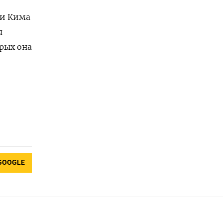
и ​Кима
я
орых она
GOOGLE