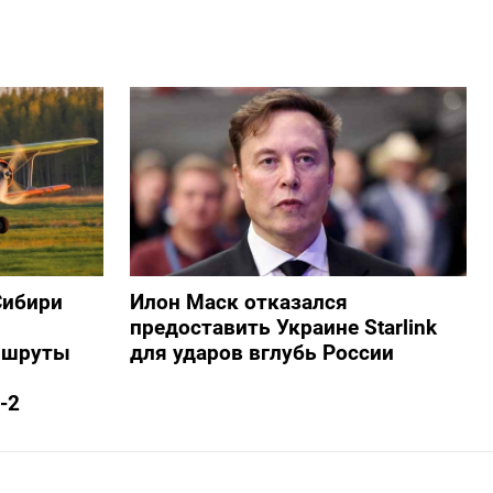
Сибири
Илон Маск отказался
предоставить Украине Starlink
ршруты
для ударов вглубь России
-2