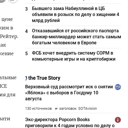
Бывшего зама Набиуллиной в ЦБ
3
объявили в розыск по делу о хищении 4
цене ​
млрд рублей
оким в
Отказавшийся от российского паспорта
4
‌Рейтер.
банкир-миллиардер может стать самым
богатым человеком в Европе
как
ФСБ хочет внедрить систему СОРМ в
ение ​
5
комьютерные игры и на криптобиржи
иальные
ICE
мия для
вати