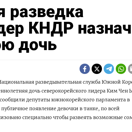
 разведка
идер КНДР назна
ою дочь
- Национальная разведывательная служба Южной Кор
еннолетняя дочь северокорейского лидера Ким Чен Ы
, сообщили депутаты ⁠южнокорейского парламента ‌в
‌публичное появление девочки в танке, ​по всей
низовано специально ​чтобы развеять возможные ‌с