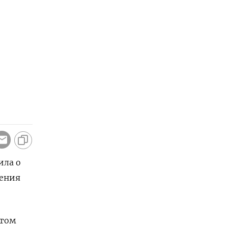
ила о
щения
том ​