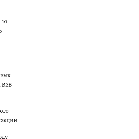
 10
%
овых
 B2B-
ого
изации.
оду