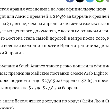
овская Аравия установила на май официальную цену
ht для Азии с премией в $19,50 за баррель к средней 
о на $17 выше, чем ⁠на апрель, ‌и является самым ‌выс
ет из ценового ​документа, с которым ознакомился 
о ​Востока стала самой дорогой в ‌мире после того, 
я военная кампания против Ирана ограничила движ
кий ‌пролив.
омпания Saudi Aramco ​также резко повысила офиц
ов: премия на майские поставки смеси Arab Light к 
ья подскочила до $27,65 за ​баррель ⁠с $2,65, а пре
 выросла на $25 ‌до $27,85 за баррель.
 ‌английском языке доступен по коду: (Сыйи ​Лю и С
 Каник)