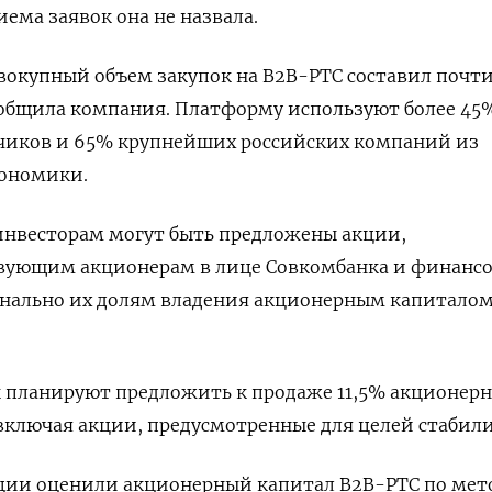
ема заявок она не назвала.
овокупный ‌объем закупок на B2B-РТС составил почти
ообщила компания. Платформу используют более 45
зчиков и 65% крупнейших российских компаний из
кономики.
нвесторам могут быть ‌предложены акции,
вующим акционерам в лице Совкомбанка и финанс
нально их долям владения акционерным ​капиталом
‌планируют предложить к продаже 11,5% акционерн
ключая ​акции, предусмотренные для целей стабил
ии оценили акционерный капитал B2B-РТС по мет