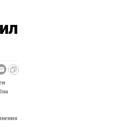
чил
еи
на ​
омнения