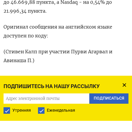
до 46.669,88 пункта, а Nasdaq - на 0,54% до
21.996,34 пункта.
Оригинал ​сообщения ⁠на английском языке
доступен ‌по коду:
(Стивен ‌Калп при участии Пурви ​Агарвал и
‌Авинаша П.)
ПОДПИШИТЕСЬ НА НАШУ РАССЫЛКУ
ПОДПИСАТЬСЯ НА ТЕЛЕГРАМ
ПОДПИСАТЬСЯ
ПОДПИСАТЬСЯ В GOOGLE
Утренняя
Еженедельная