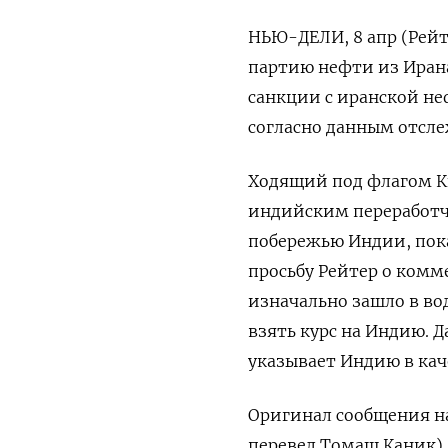
НЬЮ-ДЕЛИ, 8 апр (Рейте
партию нефти из Ирана
санкции ​с ​иранской н
‌согласно данным отсле
Ходящий ​под флагом К
индийским переработчик
побережью Индии, показ
‌просьбу Рейтер о ком
изначально зашло в во
взять курс на Индию. Д
указывает Индию ‌в кач
Оригинал ‌сообщения на
‌перевел Томаш Каник)