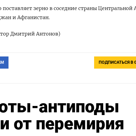
 поставляет ‌зерно в соседние страны Центральной 
йджан и Афганистан.
актор Дмитрий Антонов)
АМ
ПОДПИСАТЬСЯ В 
люты-антиподы
ти от перемирия