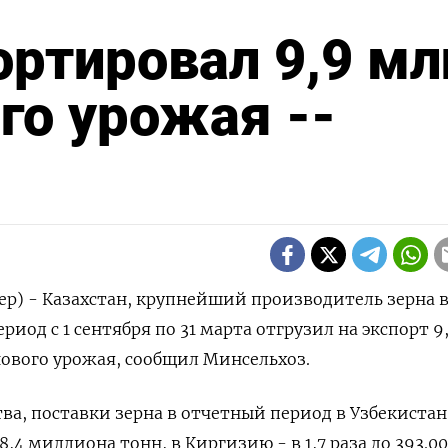
ортировал 9,9 мл
го урожая --
ер) - Казахстан, крупнейший производитель зерна 
иод с 1 сентября по 31 ‌марта отгрузил на экспорт 9
ового урожая, сообщил Минсельхоз.
, поставки ​зерна в отчетный ​период ​в Узбекистан
8,4 ‌миллиона тонн, в Киргизию - в ‌1,7 раза до 393.0