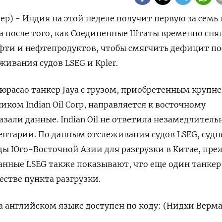
р) - Индия на этой неделе получит первую за семь ‌
 после того, как Соединенные Штаты временно ​сня
ефти ⁠и нефтепродуктов, чтобы ‌смягчить дефицит по
живания судов LSEG и Kpler.
юрасао ‌танкер Jaya с грузом, приобретенным ​круп
ом Indian Oil Corp, ‌направляется к восточному
али данные. Indian Oil не ​ответила незамедлительн
ментарии. По данным отслеживания ​судов LSEG, судн
ды Юго-Восточной Азии для разгрузки в Китае, пре
анные LSEG ​также показывают, ⁠что еще один танкер
естве пункта разгрузки.
 английском языке доступен ​по коду: (Нидхи Верма