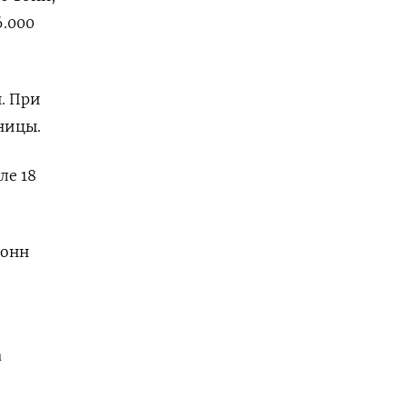
.000 ​
н. При
ницы.
ле 18
тонн
а