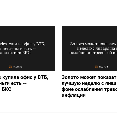
s купила офис у ВТБ,
Золото может показат
ьги есть --
лучшую неделю с янва
и БКС
фоне ослабления трево
инфляции