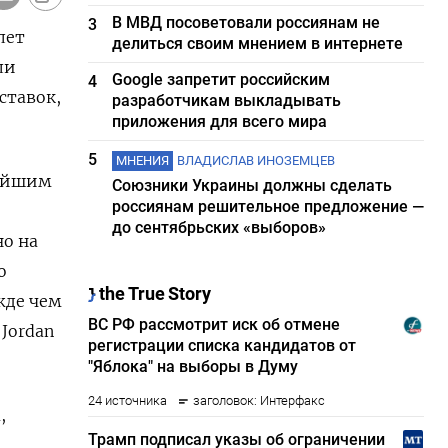
В МВД посоветовали россиянам не
3
лет
делиться своим мнением в интернете
ли
Google запретит российским
4
ставок,
разработчикам выкладывать
приложения для всего мира
5
МНЕНИЯ
ВЛАДИСЛАВ ИНОЗЕМЦЕВ
нейшим
Союзники Украины должны сделать
россиянам решительное предложение —
до сентябрьских «выборов»
о ​на
о
жде чем
 Jordan
,