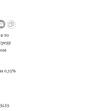
в то
среду
ном
на 0,15%
3433.