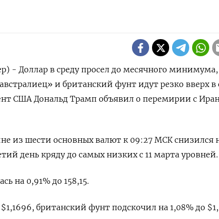
р) - Доллар в среду просел до месячного минимума, 
«австралиец» и британский фунт идут резко вверх в 
дент ‌США Дональд Трамп объявил о перемирии с Ира
ине из шести основных валют к 09:27 МСК снизился 
ретий день кряду до ​самых низких с ​11 марта уровней.
сь на 0,91% до 158,15.
 $1,1696, британский фунт подскочил на ‌1,08% до $1,