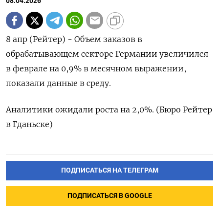
08.04.2026
8 ‌апр (Рейтер) - ​Объем ​заказов в ​
обрабатывающем ⁠секторе Германии ‌увеличился
‌в ​феврале ‌на ​0,9% ‌в месячном ​выражении,
показали ​данные ‌в ​среду.
Аналитики ожидали ​роста ⁠на ‌2,0%. (Бюро ‌Рейтер
​в ‌Гданьске)
ПОДПИСАТЬСЯ НА ТЕЛЕГРАМ
ПОДПИСАТЬСЯ В GOOGLE