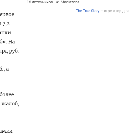
Первое
 7,2
анки
б». На
рд руб.
., а
более
8 жалоб,
рамки