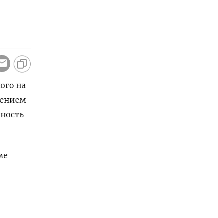
ого на
шением
дность
ме