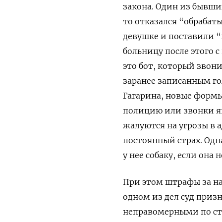
закона. Один из бывши
то отказался “обрабаты
девушке и поставили “
больницу после этого 
это бот, который звон
заранее записанным го
Гагарина, новые форм
полицию или звонки як
жалуются на угрозы в а
постоянный страх. Одн
у нее собаку, если она 
При этом штрафы за на
одном из дел суд приз
неправомерными по ста