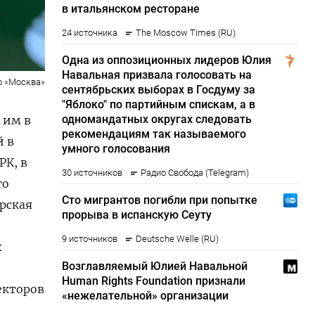
о «Москва»
 им в
й в
РК, в
го
рская
х
лекторов