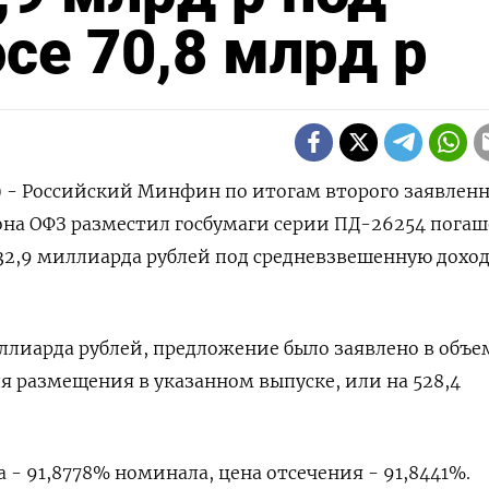
се 70,8 млрд р
) - Российский Минфин по итогам второго заявленн
иона ОФЗ разместил госбумаги серии ПД-26254 пога
на 32,9 миллиарда рублей ⁠под средневзвешенную ‌дохо
иллиарда рублей, предложение ​было заявлено в объе
ля размещения ​в указанном выпуске, или на ‌528,4
 - 91,8778% номинала, цена отсечения - 91,8441%.