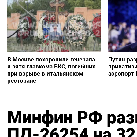
В Москве похоронили генерала
Путин ра
и зятя главкома ВКС, погибших
приватиз
при взрыве в итальянском
аэропорт 
ресторане
Минфин РФ раз
ПД-26254 на 32