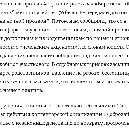
х коллекторов из Астрахани рассказал «Верстке»: «Я
вать” женщину, ей лет 70 было. Ее передали другой
на ночной прозвон”. Потом нам сообщили, что ее в
с инфарктом увезли». По его словам, «ночной прозв
ит должникам и их родственникам по ночам и угро
лосом с «чеченским акцентом». По словам юриста С
ы давления включают сообщения под видом повесто
обы от участкового. В судебных материалах заемщ
дрес родственников, давление на работе, бессонниц
а из женщин рассказала, что коллекторы угрожали 
не начнет платить.
рушения остаются относительно небольшими. Так, 
нал действия коллекторской организации «Доброза
тье о незаконных действиях по возврату просроче