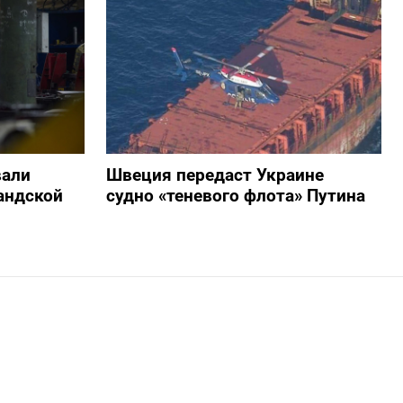
вали
Швеция передаст Украине
андской
судно «теневого флота» Путина