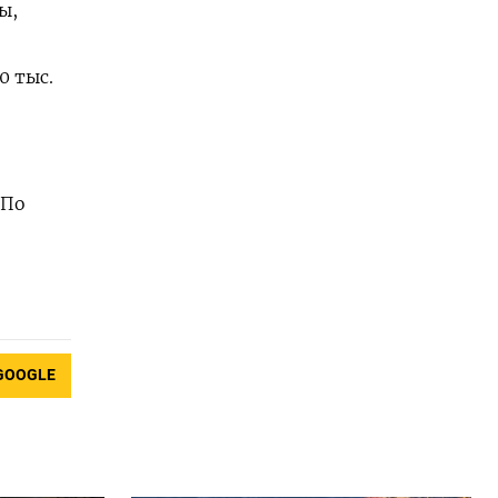
ы,
 тыс.
 По
GOOGLE