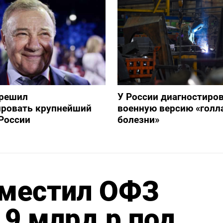
зрешил
У России диагностиро
ировать крупнейший
военную версию «голл
России
болезни»
местил ОФЗ
,9 млрд р под