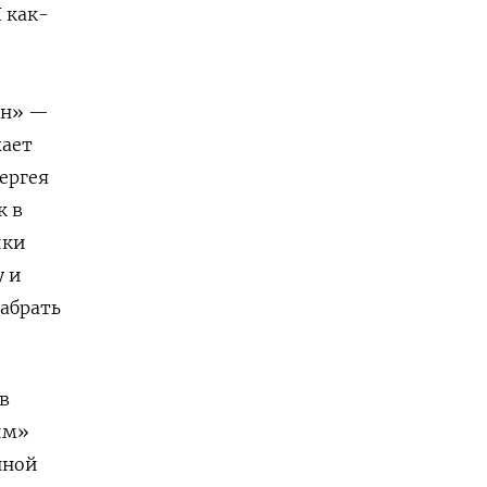
 как-
он» —
жает
ергея
к в
ики
у и
забрать
в
йм»
нной