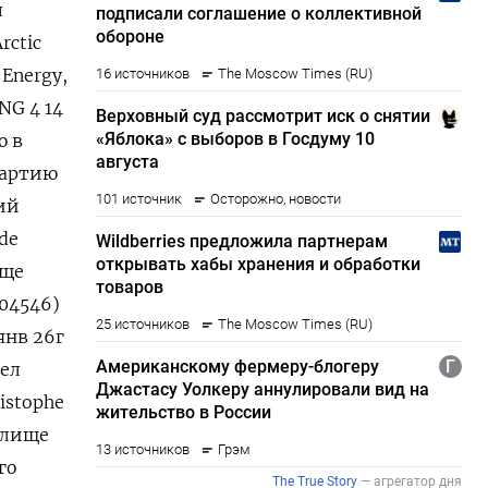
л
rctic
Energy,
NG 4 14
ю в
партию
ий
de
ище
904546)
янв 26г
шел
istophe
илище
го