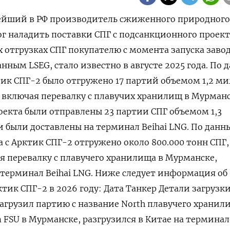
нейший в РФ производитель сжиженного природного
мог наладить поставки СПГ с подсанкционного проект
х отгрузках СПГ покупателю с момента запуска завод
анным LSEG, стало известно в августе 2025 ‌года. По
ктик СПГ-2 было отгружено 17 партий объемом 1,2 м
у, включая перевалку с плавучих хранилищ в Мурманс
оекта были отправлены 23 партии СПГ объемом 1,3 ​
и были доставлены на ​терминал Beihai LNG. По дан
да ⁠с Арктик СПГ-2 отгружено около 800.000 тонн СПГ
я перевалку с ‌плавучего хранилища в Мурманске,
 терминал ‌Beihai LNG. Ниже следует информация об
ктик СПГ-2 в 2026 году: Дата Танкер Детали загрузки 
загрузил партию с название North плавучего хранил
m FSU ​в Мурманске, разгрузился в Китае на терминале