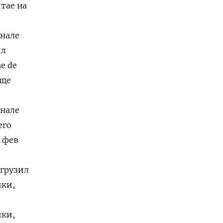
тае на
инале
ил
e de
ище
инале
его
 фев
агрузил
ики,
ики,