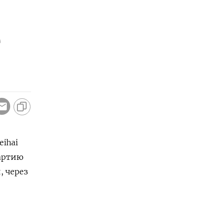
е
eihai
партию
, через