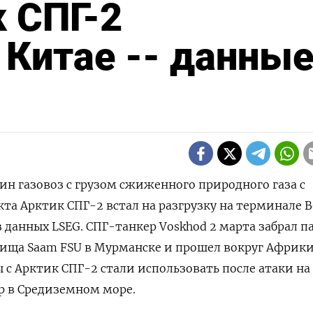
к СПГ-2
 Китае -- данны
дин газовоз с грузом сжиженного природного газа с
а Арктик СПГ-2 ‌встал на разгрузку на терминале B
з данных LSEG. СПГ-танкер Voskhod 2 марта ​забрал 
илища Saam ⁠FSU в Мурманске и ‌прошел вокруг Африки
ы с Арктик СПГ-2 стали использовать ​после атаки на
 в ‌Средиземном море.