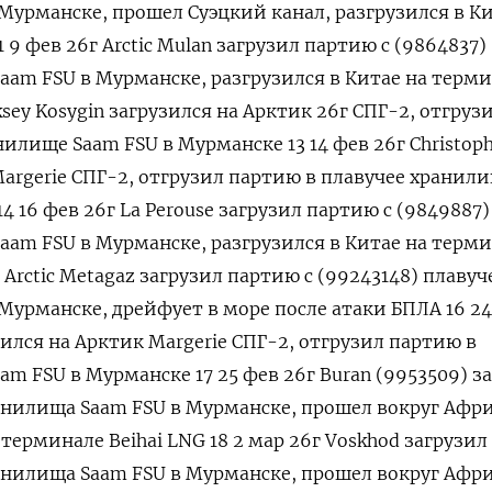
 Мурманске, прошел Суэцкий канал, разгрузился в Ки
 9 фев 26г Arctic Mulan загрузил партию с (9864837)
aam FSU в Мурманске, разгрузился в Китае на терм
eksey Kosygin загрузился на Арктик 26г СПГ-2, отгруз
илище Saam FSU в Мурманске 13 14 фев 26г Сhristoph
Margerie СПГ-2, отгрузил партию в плавучее хранил
4 16 фев 26г La Perouse загрузил партию с (9849887)
aam FSU в Мурманске, разгрузился в Китае на терм
г Arctic Metagaz загрузил партию с (99243148) плавуч
Мурманске, дрейфует в море после атаки БПЛА 16 24
узился на Арктик Margerie СПГ-2, отгрузил партию в
m ​FSU в Мурманске 17 25 фев 26г Buran (9953509) з
ранилища Saam FSU в Мурманске, прошел вокруг Афр
 терминале Beihai LNG 18 2 мар 26г Voskhod загрузил
анилища Saam FSU в Мурманске, прошел вокруг Афр