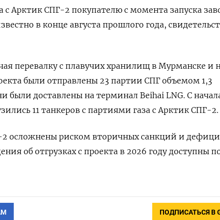
а с ​Арктик СПГ-2 покупателю с момента запуска заво
известно в конце августа прошлого года, свидетельс
лючая перевалку с плавучих хранилищ ​в Мурманске и 
роекта были отправлены 23 партии СПГ объемом 1,3
и были доставлены на терминал Beihai LNG. С начала 
узились 11 танкеров с партиями газа с Арктик ‌СПГ-2.
Г-2 осложнены риском ‌вторичных санкций и дефиц
ния об ​отгрузках с проекта в 2026 ‌году доступны п
АМ
ПОДПИСАТЬСЯ В 