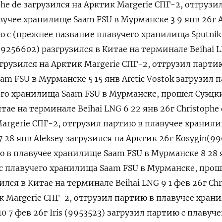
phe de загрузился на Арктик Margerie СПГ-2, отгрузи
вучее хранилище Saam FSU в ‌Мурманске 3 9 янв 26г A
ю с (прежнее название плавучего хранилища Sputnik 
9256602) разгрузился в Китае на терминале Beihai L
загрузился на Арктик Margerie СПГ-2, отгрузил парти
m FSU в Мурманске 5 15 янв Arctic Vostok загрузил 
чего хранилища Saam FSU в Мурманске, прошел ‌Суэцк
тае на терминале Beihai LNG 6 22 янв 26г Сhristophe 
Margerie СПГ-2, отгрузил партию в плавучее хранил
 28 янв Aleksey загрузился на Арктик 26г Kosygin(9
ю в плавучее хранилище Saam FSU в Мурманске 8 28 
 с плавучего ​хранилища Saam FSU в Мурманске, про
ился в Китае на терминале Beihai ‌LNG 9 1 фев 26г Сhr
ик Margerie СПГ-2, отгрузил партию в плавучее хран
0 7 фев 26г Iris (9953523) загрузил партию с плавуче