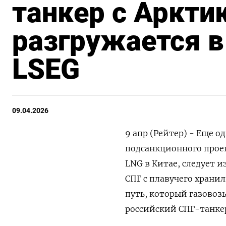
танкер с Аркти
разгружается в
LSEG
09.04.2026
9 апр (Рейтер) - Еще о
подсанкционного проект
LNG в Китае, следует и
СПГ ​с ​плавучего хран
путь, ‌который газовоз
российский СПГ-танкер