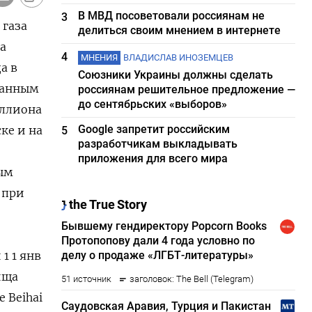
В МВД посоветовали россиянам не
3
 газа
делиться своим мнением в интернете
а
4
МНЕНИЯ
ВЛАДИСЛАВ ИНОЗЕМЦЕВ
а в
Союзники Украины должны сделать
 данным
россиянам решительное предложение —
до сентябрьских «выборов»
иллиона
Google запретит российским
ке и на
5
разработчикам выкладывать
приложения для всего мира
ным
, при
1 1 янв
ища
 Beihai