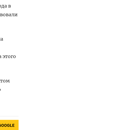
да ‌в
твовали
на
этого ​
итом
о
GOOGLE