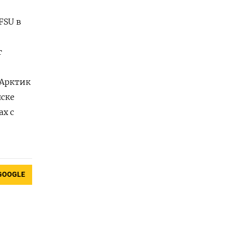
FSU в
г
​Арктик
нске
ах с
GOOGLE