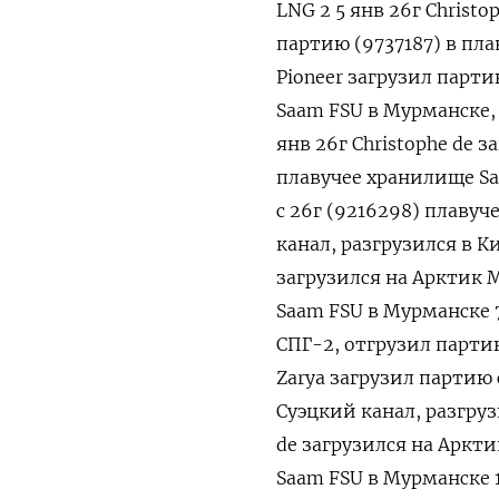
LNG 2 5 янв 26г Сhristo
партию (9737187) в пла
Pioneer загрузил парти
Saam FSU в Мурманске, 
янв ​26г Сhristophe de 
плавучее хранилище Saa
с 26г (9216298) плаву
канал, разгрузился в Ки
загрузился на Арктик 
Saam FSU в Мурманске 7
СПГ-2, отгрузил парти
Zarya загрузил партию
Суэцкий ​канал, разгруз
de загрузился на Аркт
Saam FSU в Мурманске 1