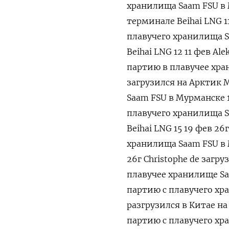
хранилища Saam FSU ​в
терминале Beihai LNG 11
плавучего хранилища S
Beihai LNG 12 11 фев Al
партию в плавучее хран
загрузился на Арктик 
Saam FSU в Мурманске 1
плавучего хранилища S
Beihai LNG 15 19 фев 26
хранилища Saam FSU в 
26г Сhristophe de загр
плавучее хранилище Saa
партию с плавучего ⁠х
разгрузился в Китае на
партию с плавучего хр