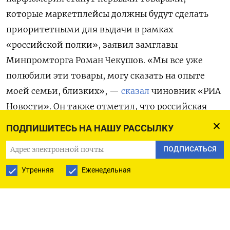
которые маркетплейсы должны будут сделать
приоритетными для выдачи в рамках
«российской полки», заявил замглавы
Минпромторга Роман Чекушов. «Мы все уже
полюбили эти товары, могу сказать на опыте
моей семьи, близких», —
сказал
чиновник «РИА
Новости». Он также отметил, что российская
косметическая продукция «очень разная» и
ПОДПИШИТЕСЬ НА НАШУ РАССЫЛКУ
представлена «практически во всех
ПОДПИСАТЬСЯ
потребительских сегментах».
Утренняя
Еженедельная
В прошлом году Минпромторг
разработал
законопроект, который обязывает
маркетплейсы настроить свои
рекомендательные системы таким образом,