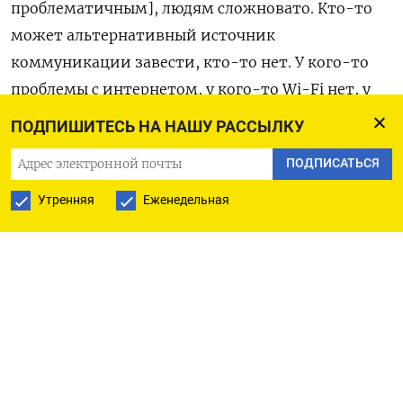
проблематичным], людям сложновато. Кто-то
может альтернативный источник
коммуникации завести, кто-то нет. У кого-то
проблемы с интернетом, у кого-то Wi-Fi нет, у
кого-то без Wi-Fi VPN не работает», —
рассказал
ПОДПИШИТЕСЬ НА НАШУ РАССЫЛКУ
«Ведомостям» зампред комитета Госдумы по
ПОДПИСАТЬСЯ
молодежной политике Владимир Исаков из
КПРФ. По его словам, сложности возникают при
Утренняя
Еженедельная
создании общих чатов и обмене файлами по
какой-либо проблеме.
Первый замруководителя фракции
«Справедливой России» в нижней палате
Андрей Кузнецов подтвердил, что блокировка
мессенджера создала трудности в работе. «У