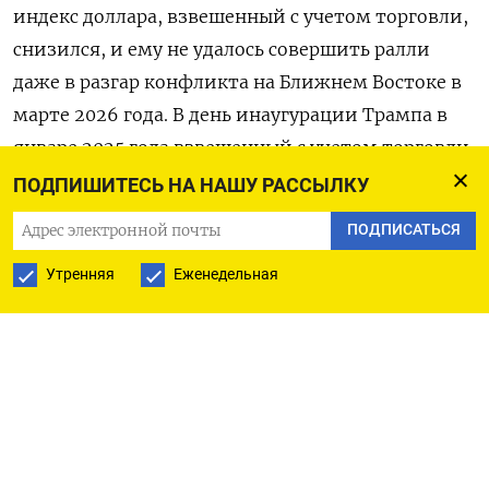
индекс доллара, взвешенный ​с учетом торговли,
снизился, ​и ему ​не удалось совершить ⁠ралли
даже в разгар конфликта на ‌Ближнем Востоке в
марте 2026 года. В ‌день инаугурации Трампа в
январе 2025 года взвешенный с учетом торговли ​
доллар был у пика двадцати лет: американская
ПОДПИШИТЕСЬ НА НАШУ РАССЫЛКУ
валюта проделала ‌большой путь, взобравшись до
ПОДПИСАТЬСЯ
134,73 пункта с 92,42, зафиксированных ​в 2011
Утренняя
Еженедельная
году.
Однако Трамп начал международные торговые
войны, и ‌доллар просел, в январе 2026 года
достигнув минимума нескольких лет в 125,03. Он
оставался там и в конце ​марта.