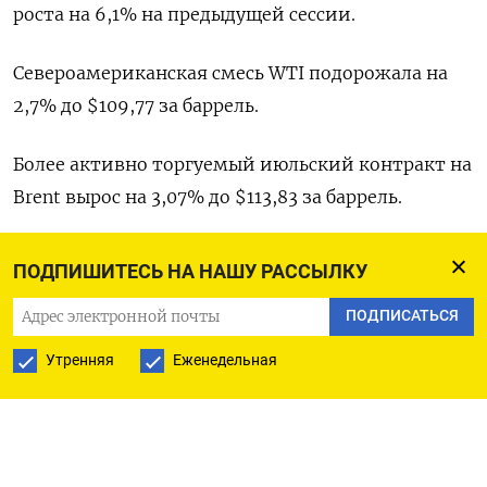
роста на ​6,1% на предыдущей сессии.
Североамериканская смесь WTI подорожала ‌на
2,7% до $109,77 за баррель.
Более активно торгуемый ​июльский контракт на
Brent вырос на 3,07% до $113,83 ‌за баррель.
Как сообщило издание Axios, президент США
ПОДПИШИТЕСЬ НА НАШУ РАССЫЛКУ
Дональд Трамп в четверг получит доклад о ​
ПОДПИСАТЬСЯ
планах новых ​военных ударов ‌по Ирану.
Вашингтон рассчитывает, что такие меры
Утренняя
Еженедельная
подтолкнут Тегеран ​к возвращению к
переговорам о ядерной программе.
«Перспективы какого-либо скорого