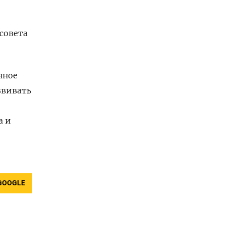
совета
нное
звивать
а и
GOOGLE