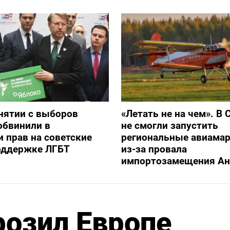
снятии с выборов
«Летать не на чем». В 
обвинили в
не смогли запустить
 прав на советские
региональные авиама
оддержке ЛГБТ
из-за провала
импортозамещения Ан
розил Европе