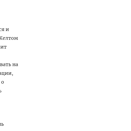
ся и
 Желтом
пит
вать на
ации,
 о
ь
ль