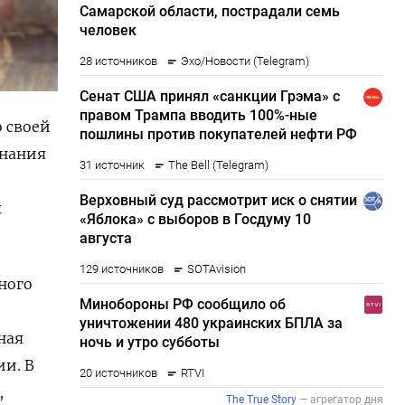
 своей
инания
х
ного
ная
и. В
,