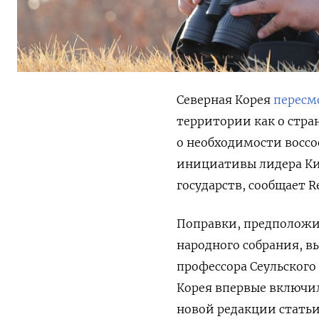
Северная Корея
пересм
территории как о стра
о необходимости воссо
инициативы лидера Ки
государств, сообщает R
Поправки, предположит
народного собрания, в
профессора Сеульского
Корея впервые включи
новой редакции статьи