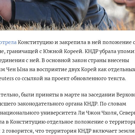
отрела
Конституцию и закрепила в ней положение о
не, граничащей с Южной Кореей. КНДР убрала упом
единения с ней. В основной закон страны внесены
м Чен Ына на восприятие двух Корей как отдельны
euters со ссылкой на проект обновленного текста.
ельно, были приняты в марте на заседании Верхов
ысшего законодательного органа КНДР. По словам
 национального университета Ли Чжон Чхоля, Север
ла в Конституцию отдельное положение о территори
 2 говорится, что территория КНДР включает земли