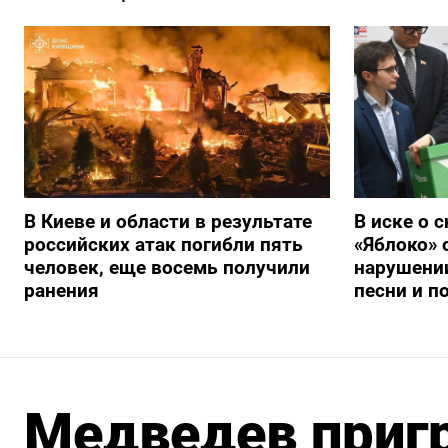
В Киеве и области в результате
В иске о 
российских атак погибли пять
«Яблоко» 
человек, еще восемь получили
нарушении
ранения
песни и п
Медведев приг