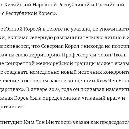
 с Китайской Народной Республикой и Российской
 с Республикой Корея».
с Южной Кореей в тексте не указана, не упоминают
жи, включая северную разграничительную линию в
черкивается, что Северная Корея «никогда не потер
ва» на свою территорию. Профессор Ли Чжон Чхоль
вие конкретной межкорейской границы может указы
не создавать немедленно новый источник конфронт
епление в основном законе концепции Ким Чен Ына
дарствах». В январе 2024 года он призывал изменит
ная Корея была определена как «главный враг» и
ротивник.
титуции Ким Чен Ын теперь указан как председате