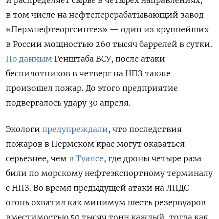
и
распределяет сырье в четырех направлениях,
в том числе на н
ефтеперерабатывающий завод
«Пермнефтеоргсинтез»
— один из крупнейших
в России мощностью 260 тысяч баррелей в сутки.
По данным
Генштаба ВСУ, после атаки
беспилотников в четверг на НПЗ также
произошел пожар. До этого предприятие
подвергалось удару 30 апреля.
Экологи
предупреждали
, что последствия
пожаров в Пермском крае могут оказаться
серьезнее, чем
в Туапсе
, где дроны четыре раза
били по морскому нефтеэкспортному терминалу
с НПЗ. Во время предыдущей атаки на ЛПДС
огонь охватил как минимум шесть резервуаров
вместимостью 50 тысяч тонн каждый, тогда как