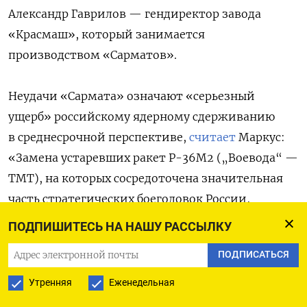
Александр Гаврилов — гендиректор завода
«Красмаш», который занимается
производством «Сарматов».
Неудачи «Сармата» означают «серьезный
ущерб» российскому ядерному сдерживанию
в среднесрочной перспективе,
считает
Маркус:
«Замена устаревших ракет Р-36М2 („Воевода“ —
ТМТ), на которых сосредоточена значительная
часть стратегических боеголовок России,
откладывается ещё на более поздний срок,
ПОДПИШИТЕСЬ НА НАШУ РАССЫЛКУ
а их техническое обслуживание, которое до 2014
ПОДПИСАТЬСЯ
года осуществляла Украина, остается под
вопросом».
Утренняя
Еженедельная